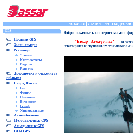
НОВОСТИ
СТАТЬИ
НАШ ВИДЕОБЛО
GPS
Добро пожаловать в интернет-магазин ф
Носимые GPS
"Бассар Электроникс"
- является
Экшн-камеры
навигационных спутниковых приемников GP
Река-море
Эхолоты
Картплоттеры
Радары
Panoptix
Дрессировка и слежение за
собаками
Спорт, Фитнес
Бег
Фитнес
Плавание
Велоспорт
Гольф
Универсальные
Автомобильные
Мотоциклетные GPS
Авиационные GPS
OEM GPS