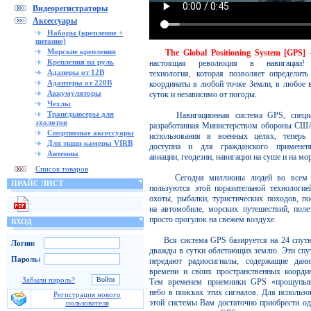
Видеорегистраторы
Аксессуары
Наборы (крепление +
питание)
Морские крепления
The Global Positioning System [GPS]
Крепления на руль
настоящая революция в навигации!
Адаперы от 12В
технология, которая позволяет определить
Адаптеры от 220В
координаты в любой точке Земли, в любое 
Аккумуляторы
суток и независимо от погоды.
Чехлы
Трансдьюсеры для
Навигационная система GPS, специа
эхолотов
разработанная Министерством обороны СШ
Спортивные аксессуары
использования в военных целях, теперь 
Для экшн-камеры VIRB
доступна и для гражданского примене
Антенны
авиации, геодезии, навигации на суше и на мор
Список товаров
Сегодня миллионы людей во всем 
ПРАЙС ЛИСТ
пользуются этой поразительной технологие
охоты, рыбалки, туристических походов, по
на автомобиле, морских путешествий, поле
просто прогулок на свежем воздухе.
ВХОД
Вся система GPS базируется на 24 спутн
Логин:
дважды в сутки облетающих землю. Эти спу
Пароль:
передают радиосигналы, содержащие дан
времени и своих пространственных координ
Забыли пароль?
Тем временем приемники GPS «прощупы
небо в поисках этих сигналов. Для использо
Регистрация нового
этой системы Вам достаточно приобрести од
пользователя