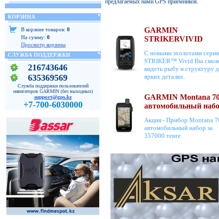
предлагаемых нами GPS приемников.
КОРЗИНА
GARMIN
В корзине товаров:
0
На сумму:
0
STRIKERVIVID
Просмотр корзины
С новыми эхолотами сери
СЛУЖБА ПОДДЕРЖКИ
STRIKER™ Vivid Вы смож
216743646
видеть рыбу и структуру д
635369569
ярких деталях.
Служба поддержки пользователей
навигаторов GARMIN (без выходных)
GARMIN Montana 70
support@gps.kz
+7-700-6030000
автомобильный наб
Акция - Прибор Montana 7
автомобильный набор за
357000 тенге