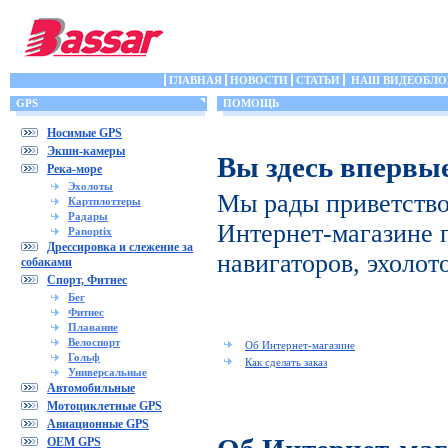
ГЛАВНАЯ
НОВОСТИ
СТАТЬИ
НАШ ВИДЕОБЛО
GPS
ПОМОЩЬ
Носимые GPS
Экшн-камеры
Вы здесь впервы
Река-море
Эхолоты
Мы рады приветство
Картплоттеры
Радары
Интернет-магазине 
Panoptix
Дрессировка и слежение за
навигаторов, эхолот
собаками
Спорт, Фитнес
Бег
Фитнес
Плавание
Велоспорт
Об Интернет-магазине
Гольф
Как сделать заказ
Универсальные
Автомобильные
Мотоциклетные GPS
Авиационные GPS
OEM GPS