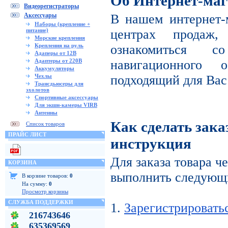
Об Интернет-маг
Видеорегистраторы
Аксессуары
В нашем интернет-
Наборы (крепление +
питание)
центрах продаж
Морские крепления
Крепления на руль
ознакомиться с
Адаперы от 12В
Адаптеры от 220В
навигационного 
Аккумуляторы
Чехлы
подходящий для Вас
Трансдьюсеры для
эхолотов
Спортивные аксессуары
Для экшн-камеры VIRB
Антенны
Как сделать зака
Список товаров
ПРАЙС ЛИСТ
инструкция
Для заказа товара ч
КОРЗИНА
выполнить следующи
В корзине товаров:
0
На сумму:
0
Просмотр корзины
СЛУЖБА ПОДДЕРЖКИ
1.
Зарегистрировать
216743646
635369569