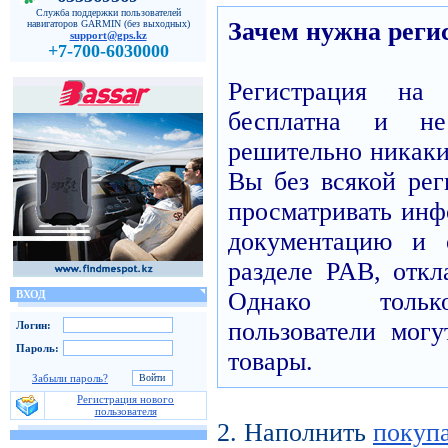
Служба поддержки пользователей
Зачем нужна реги
навигаторов GARMIN (без выходных)
support@gps.kz
+7-700-6030000
Регистрация н
бесплатна и н
решительно никаких
Вы без всякой рег
просматривать инф
документацию и 
разделе PAB, откл
Однако только
ВХОД
пользователи могу
Логин:
Пароль:
товары.
Забыли пароль?
Регистрация нового
пользователя
2. Наполнить
покуп