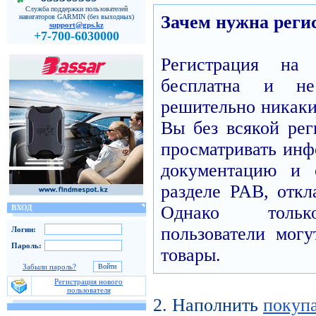
Служба поддержки пользователей
Зачем нужна реги
навигаторов GARMIN (без выходных)
support@gps.kz
+7-700-6030000
Регистрация н
бесплатна и н
решительно никаких
Вы без всякой рег
просматривать инф
документацию и 
разделе PAB, откл
Однако только
ВХОД
пользователи могу
Логин:
Пароль:
товары.
Забыли пароль?
Регистрация нового
пользователя
2. Наполнить
покуп