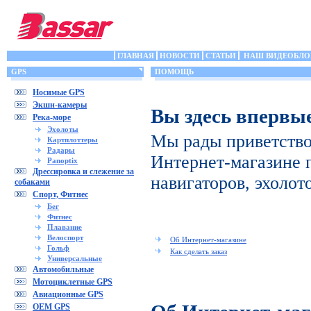
ГЛАВНАЯ
НОВОСТИ
СТАТЬИ
НАШ ВИДЕОБЛО
GPS
ПОМОЩЬ
Носимые GPS
Экшн-камеры
Вы здесь впервы
Река-море
Эхолоты
Мы рады приветство
Картплоттеры
Радары
Интернет-магазине 
Panoptix
Дрессировка и слежение за
навигаторов, эхолот
собаками
Спорт, Фитнес
Бег
Фитнес
Плавание
Велоспорт
Об Интернет-магазине
Гольф
Как сделать заказ
Универсальные
Автомобильные
Мотоциклетные GPS
Авиационные GPS
OEM GPS