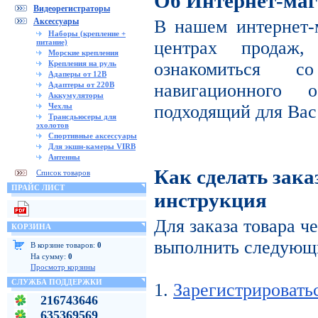
Об Интернет-маг
Видеорегистраторы
Аксессуары
В нашем интернет-
Наборы (крепление +
питание)
центрах продаж
Морские крепления
Крепления на руль
ознакомиться с
Адаперы от 12В
Адаптеры от 220В
навигационного 
Аккумуляторы
Чехлы
подходящий для Вас
Трансдьюсеры для
эхолотов
Спортивные аксессуары
Для экшн-камеры VIRB
Антенны
Как сделать зака
Список товаров
ПРАЙС ЛИСТ
инструкция
Для заказа товара ч
КОРЗИНА
выполнить следующи
В корзине товаров:
0
На сумму:
0
Просмотр корзины
СЛУЖБА ПОДДЕРЖКИ
1.
Зарегистрировать
216743646
635369569