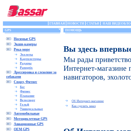
ГЛАВНАЯ
НОВОСТИ
СТАТЬИ
НАШ ВИДЕОБЛО
GPS
ПОМОЩЬ
Носимые GPS
Экшн-камеры
Вы здесь впервы
Река-море
Эхолоты
Мы рады приветство
Картплоттеры
Радары
Интернет-магазине 
Panoptix
Дрессировка и слежение за
навигаторов, эхолот
собаками
Спорт, Фитнес
Бег
Фитнес
Плавание
Велоспорт
Об Интернет-магазине
Гольф
Как сделать заказ
Универсальные
Автомобильные
Мотоциклетные GPS
Авиационные GPS
OEM GPS