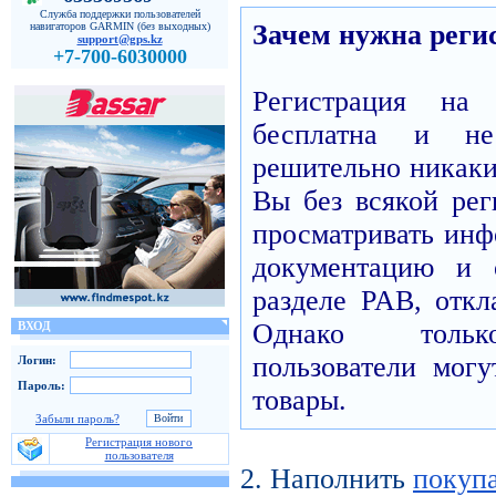
Служба поддержки пользователей
Зачем нужна реги
навигаторов GARMIN (без выходных)
support@gps.kz
+7-700-6030000
Регистрация н
бесплатна и н
решительно никаких
Вы без всякой рег
просматривать инф
документацию и 
разделе PAB, откл
Однако только
ВХОД
пользователи могу
Логин:
Пароль:
товары.
Забыли пароль?
Регистрация нового
пользователя
2. Наполнить
покуп