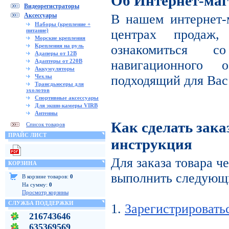
Об Интернет-маг
Видеорегистраторы
Аксессуары
В нашем интернет-
Наборы (крепление +
питание)
центрах продаж
Морские крепления
Крепления на руль
ознакомиться с
Адаперы от 12В
Адаптеры от 220В
навигационного 
Аккумуляторы
Чехлы
подходящий для Вас
Трансдьюсеры для
эхолотов
Спортивные аксессуары
Для экшн-камеры VIRB
Антенны
Как сделать зака
Список товаров
ПРАЙС ЛИСТ
инструкция
Для заказа товара ч
КОРЗИНА
выполнить следующи
В корзине товаров:
0
На сумму:
0
Просмотр корзины
СЛУЖБА ПОДДЕРЖКИ
1.
Зарегистрировать
216743646
635369569