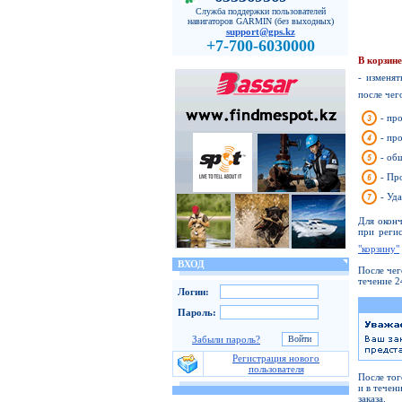
Служба поддержки пользователей
навигаторов GARMIN (без выходных)
support@gps.kz
+7-700-6030000
В корзин
- изменят
после чег
- пр
- пр
- об
- Пр
- Уд
Для оконч
при реги
"корзину"
ВХОД
После чег
течение 2
Логин:
Пароль:
Забыли пароль?
Регистрация нового
пользователя
После тог
и в течен
заказа.