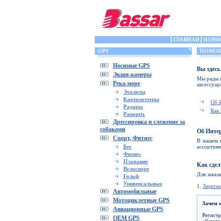
ГЛАВНАЯ
НОВО
GPS
ПОМО
Носимые GPS
Вы здесь
Экшн-камеры
Мы рады п
Река-море
аксессуар
Эхолоты
Картплоттеры
Об 
Радары
Как 
Panoptix
Дрессировка и слежение за
собаками
Об Инте
Спорт, Фитнес
В нашем 
Бег
ассортиме
Фитнес
Плавание
Как сдел
Велоспорт
Для заказ
Гольф
Универсальные
1.
Зареги
Автомобильные
Мотоциклетные GPS
Зачем 
Авиационные GPS
Регист
OEM GPS