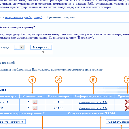
ельств. Более того, Вы без всякой регистрации можете искать и просматривать инфор
, читать документацию и оставлять комментарии в разделе PAB, откладывать товары в 
только зарегистрированные пользователи могут оформлять и заказывать товары.
нить
покупательскую "корзину"
отобранными товарами.
бавить товар в корзину?
в, подходящий по характеристикам товар Вам необходимо указать количество товара, кот
заказать (по умолчанию оно равно 1), и нажать кнопку "В корзину".
 с корзиной
авления необходимых Вам товаров, вы можете просмотреть их в корзине: