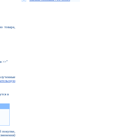
о товара,
я >>"
полученные
ательскую
утся в
й покупке,
изменения)