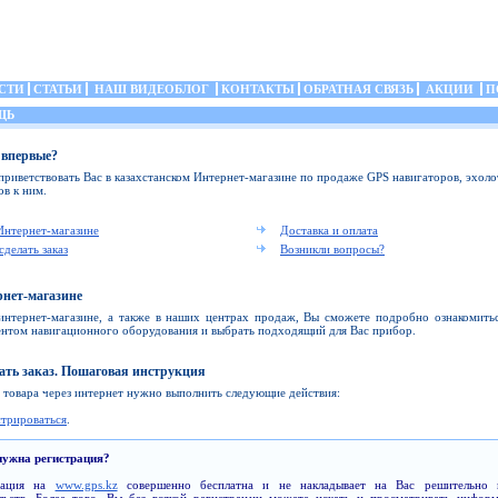
СТИ
СТАТЬИ
НАШ ВИДЕОБЛОГ
КОНТАКТЫ
ОБРАТНАЯ СВЯЗЬ
АКЦИИ
П
ЩЬ
 впервые?
риветствовать Вас в казахстанском Интернет-магазине по продаже GPS навигаторов, эхоло
ов к ним.
Интернет-магазине
Доставка и оплата
сделать заказ
Возникли вопросы?
рнет-магазине
интернет-магазине, а также в наших центрах продаж, Вы сможете подробно ознакомитьс
нтом навигационного оборудования и выбрать подходящий для Вас прибор.
ать заказ. Пошаговая инструкция
а товара через интернет нужно выполнить следующие действия:
стрироваться
.
нужна регистрация?
рация на
www.gps.kz
совершенно бесплатна и не накладывает на Вас решительно 