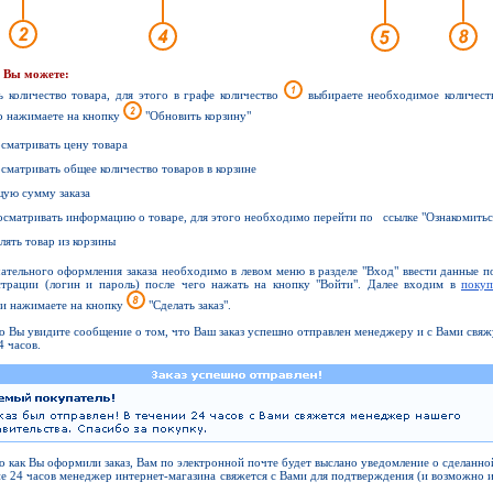
е Вы можете:
ь количество товара, для этого в графе количество
выбираете необходимое количеств
о нажимаете на кнопку
"Обновить корзину"
осматривать цену товара
осматривать общее количество товаров в корзине
щую сумму заказа
осматривать информацию о товаре, для этого необходимо перейти по ссылке "Ознакомитьс
алять товар из корзины
ательного оформления заказа необходимо в левом меню в разделе "Вход" ввести данные 
страции (логин и пароль) после чего нажать на кнопку "Войти". Далее входим в
покуп
и нажимаете на кнопку
"Сделать заказ".
о Вы увидите сообщение о том, что Ваш заказ успешно отправлен менеджеру и с Вами свяж
4 часов.
о как Вы оформили заказ, Вам по электронной почте будет выслано уведомление о сделанно
ие 24 часов менеджер интернет-магазина свяжется с Вами для подтверждения (и возможно 