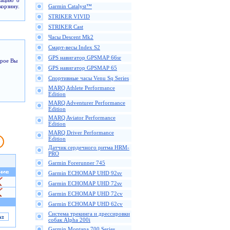
мацию о
корзину.
Garmin Catalyst™
STRIKER VIVID
STRIKER Cast
Часы Descent Mk2
Смарт-весы Index S2
GPS навигатор GPSMAP 66sr
орое Вы
GPS навигатор GPSMAP 65
Спортивные часы Venu Sq Series
MARQ Athlete Performance
Edition
MARQ Adventurer Performance
Edition
MARQ Aviator Performance
Edition
MARQ Driver Performance
Edition
Датчик сердечного ритма HRM-
PRO
Garmin Forerunner 745
Garmin ECHOMAP UHD 92sv
Garmin ECHOMAP UHD 72sv
Garmin ECHOMAP UHD 72cv
Garmin ECHOMAP UHD 62cv
Cистема трекинга и дрессировки
собак Alpha 200i
Garmin Montana 700 Series