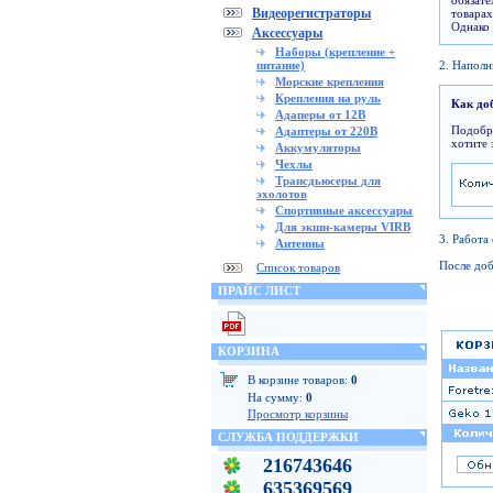
обязат
Видеорегистраторы
товарах
Однако 
Аксессуары
Наборы (крепление +
питание)
2. Напол
Морские крепления
Крепления на руль
Как до
Адаперы от 12В
Подобра
Адаптеры от 220В
хотите 
Аккумуляторы
Чехлы
Трансдьюсеры для
эхолотов
Спортивные аксессуары
Для экшн-камеры VIRB
3. Работа
Антенны
После доб
Список товаров
ПРАЙС ЛИСТ
КОРЗИНА
В корзине товаров:
0
На сумму:
0
Просмотр корзины
СЛУЖБА ПОДДЕРЖКИ
216743646
635369569