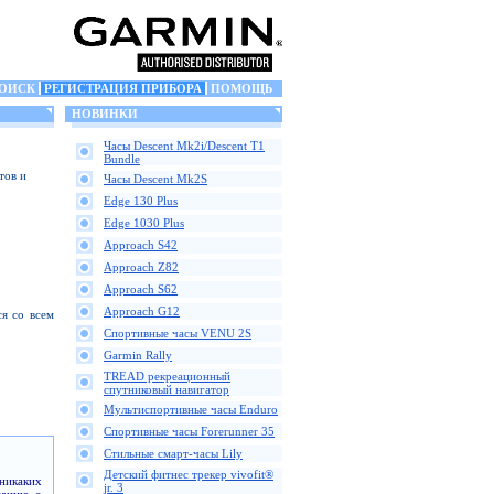
ОИСК
РЕГИСТРАЦИЯ ПРИБОРА
ПОМОЩЬ
НОВИНКИ
Часы Descent Mk2i/Descent T1
Bundle
тов и
Часы Descent Mk2S
Edge 130 Plus
Edge 1030 Plus
Approach S42
Approach Z82
Approach S62
Approach G12
я со всем
Спортивные часы VENU 2S
Garmin Rally
TREAD рекреационный
спутниковый навигатор
Мультиспортивные часы Enduro
Спортивные часы Forerunner 35
Стильные смарт-часы Lily
Детский фитнес трекер vivofit®
никаких
jr. 3