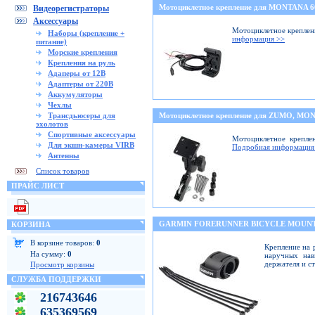
Мотоциклетное крепление для MONTANA 
Видеорегистраторы
Аксессуары
Мотоциклетное креплени
Наборы (крепление +
информация >>
питание)
Морские крепления
Крепления на руль
Адаперы от 12В
Адаптеры от 220В
Аккумуляторы
Чехлы
Трансдьюсеры для
Мотоциклетное крепление для ZUMO, M
эхолотов
Спортивные аксессуары
Мотоциклетное крепле
Для экшн-камеры VIRB
Подробная информация
Антенны
Список товаров
ПРАЙС ЛИСТ
GARMIN FORERUNNER BICYCLE MOUNT
КОРЗИНА
В корзине товаров:
0
Крепление на 
На сумму:
0
наручных нав
держателя и с
Просмотр корзины
СЛУЖБА ПОДДЕРЖКИ
216743646
635369569