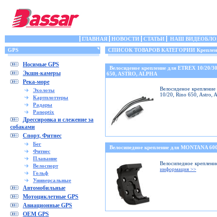
ГЛАВНАЯ
НОВОСТИ
СТАТЬИ
НАШ ВИДЕОБЛО
GPS
СПИСОК ТОВАРОВ КАТЕГОРИИ Крепления
Носимые GPS
Велосиденое крепление для ETREX 10/20/
Экшн-камеры
650, ASTRO, ALPHA
Река-море
Велосиденое крепление 
Эхолоты
10/20, Rino 650, Astro,
Картплоттеры
Радары
Panoptix
Дрессировка и слежение за
собаками
Спорт, Фитнес
Бег
Велосипедное крепление для MONTANA 6
Фитнес
Плавание
Велосипедное креплени
Велоспорт
информация >>
Гольф
Универсальные
Автомобильные
Мотоциклетные GPS
Авиационные GPS
OEM GPS