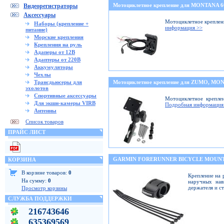
Мотоциклетное крепление для MONTANA 
Видеорегистраторы
Аксессуары
Мотоциклетное креплени
Наборы (крепление +
информация >>
питание)
Морские крепления
Крепления на руль
Адаперы от 12В
Адаптеры от 220В
Аккумуляторы
Чехлы
Трансдьюсеры для
Мотоциклетное крепление для ZUMO, M
эхолотов
Спортивные аксессуары
Мотоциклетное крепле
Для экшн-камеры VIRB
Подробная информация
Антенны
Список товаров
ПРАЙС ЛИСТ
GARMIN FORERUNNER BICYCLE MOUNT
КОРЗИНА
В корзине товаров:
0
Крепление на 
На сумму:
0
наручных нав
держателя и с
Просмотр корзины
СЛУЖБА ПОДДЕРЖКИ
216743646
635369569