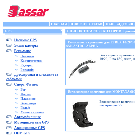
ГЛАВНАЯ
НОВОСТИ
СТАТЬИ
НАШ ВИДЕОБЛО
GPS
СПИСОК ТОВАРОВ КАТЕГОРИИ Крепления
Носимые GPS
Велосиденое крепление для ETREX 10/20/
Экшн-камеры
650, ASTRO, ALPHA
Река-море
Велосиденое крепление 
Эхолоты
10/20, Rino 650, Astro,
Картплоттеры
Радары
Panoptix
Дрессировка и слежение за
собаками
Спорт, Фитнес
Бег
Велосипедное крепление для MONTANA 6
Фитнес
Плавание
Велосипедное креплени
Велоспорт
информация >>
Гольф
Универсальные
Автомобильные
Мотоциклетные GPS
Авиационные GPS
OEM GPS