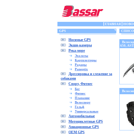
ГЛАВНАЯ
НОВО
GPS
СПИСОК 
Носимые GPS
Велоси
Экшн-камеры
650, AS
Река-море
Эхолоты
Картплоттеры
Радары
Panoptix
Дрессировка и слежение за
собаками
Спорт, Фитнес
Бег
Велоси
Фитнес
Плавание
Велоспорт
Гольф
Универсальные
Автомобильные
Мотоциклетные GPS
Авиационные GPS
OEM GPS