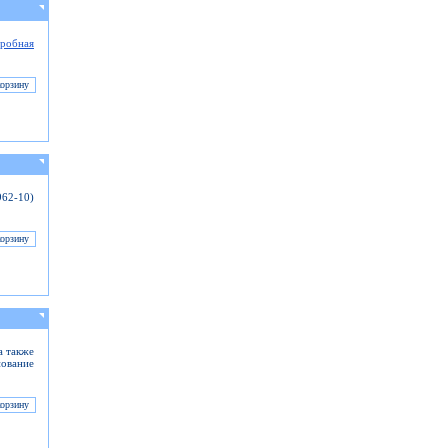
робная
962-10)
а также
нование