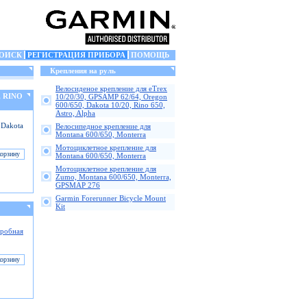
ОИСК
РЕГИСТРАЦИЯ ПРИБОРА
ПОМОЩЬ
Крепления на руль
Велосиденое крепление для eTrex
, RINO
10/20/30, GPSAMP 62/64, Oregon
600/650, Dakota 10/20, Rino 650,
Astro, Alpha
 Dakota
Велосипедное крепление для
Montana 600/650, Monterra
Мотоциклетное крепление для
Montana 600/650, Monterra
Мотоциклетное крепление для
Zumo, Montana 600/650, Monterra,
GPSMAP 276
Garmin Forerunner Bicycle Mount
Kit
робная