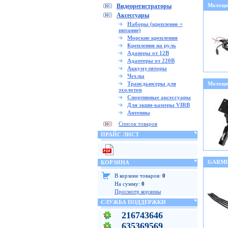
Мотоци
Видеорегистраторы
Аксессуары
Наборы (крепление +
питание)
Морские крепления
Крепления на руль
Адаперы от 12В
Адаптеры от 220В
Аккумуляторы
Чехлы
Трансдьюсеры для
Мотоци
эхолотов
Спортивные аксессуары
Для экшн-камеры VIRB
Антенны
Список товаров
ПРАЙС ЛИСТ
GARMI
КОРЗИНА
В корзине товаров:
0
На сумму:
0
Просмотр корзины
СЛУЖБА ПОДДЕРЖКИ
216743646
635369569