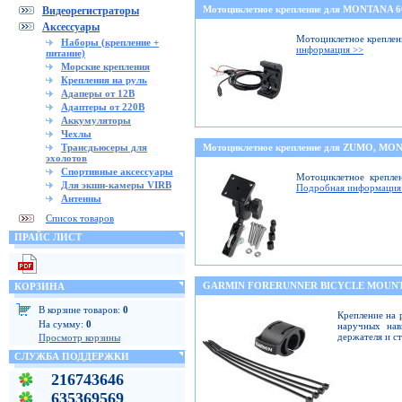
Мотоциклетное крепление для MONTANA 
Видеорегистраторы
Аксессуары
Мотоциклетное креплени
Наборы (крепление +
информация >>
питание)
Морские крепления
Крепления на руль
Адаперы от 12В
Адаптеры от 220В
Аккумуляторы
Чехлы
Трансдьюсеры для
Мотоциклетное крепление для ZUMO, M
эхолотов
Спортивные аксессуары
Мотоциклетное крепле
Для экшн-камеры VIRB
Подробная информация
Антенны
Список товаров
ПРАЙС ЛИСТ
GARMIN FORERUNNER BICYCLE MOUNT
КОРЗИНА
В корзине товаров:
0
Крепление на 
На сумму:
0
наручных нав
держателя и с
Просмотр корзины
СЛУЖБА ПОДДЕРЖКИ
216743646
635369569