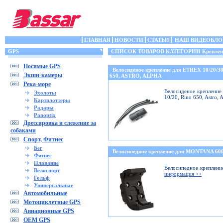
ГЛАВНАЯ
НОВОСТИ
СТАТЬИ
НАШ ВИДЕОБЛО
GPS
СПИСОК ТОВАРОВ КАТЕГОРИИ Крепления
Носимые GPS
Велосиденое крепление для ETREX 10/20/
Экшн-камеры
650, ASTRO, ALPHA
Река-море
Велосиденое крепление 
Эхолоты
10/20, Rino 650, Astro,
Картплоттеры
Радары
Panoptix
Дрессировка и слежение за
собаками
Спорт, Фитнес
Бег
Велосипедное крепление для MONTANA 6
Фитнес
Плавание
Велосипедное креплени
Велоспорт
информация >>
Гольф
Универсальные
Автомобильные
Мотоциклетные GPS
Авиационные GPS
OEM GPS