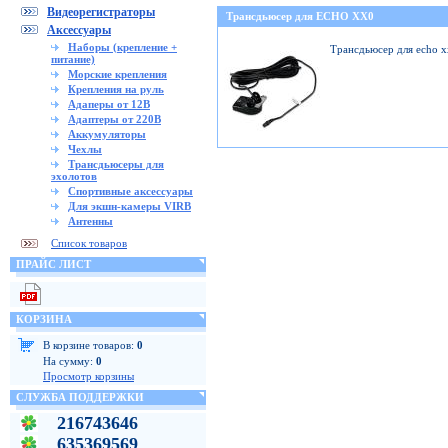
Видеорегистраторы
Трансдьюсер для ECHO XX0
Аксессуары
Наборы (крепление +
Трансдьюсер для echo 
питание)
Морские крепления
Крепления на руль
Адаперы от 12В
Адаптеры от 220В
Аккумуляторы
Чехлы
Трансдьюсеры для
эхолотов
Спортивные аксессуары
Для экшн-камеры VIRB
Антенны
Список товаров
ПРАЙС ЛИСТ
КОРЗИНА
В корзине товаров:
0
На сумму:
0
Просмотр корзины
СЛУЖБА ПОДДЕРЖКИ
216743646
635369569