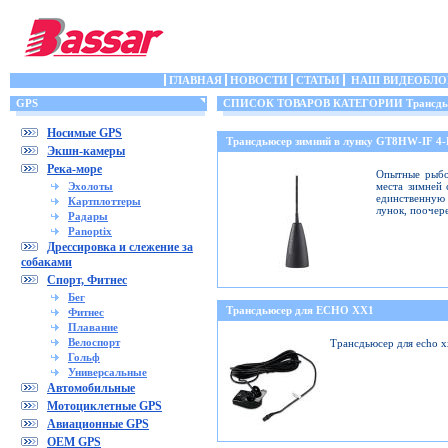
ГЛАВНАЯ
НОВОСТИ
СТАТЬИ
НАШ ВИДЕОБЛО
GPS
СПИСОК ТОВАРОВ КАТЕГОРИИ Трансдьюс
Носимые GPS
Трансдьюсер зимний в лунку GT8HW-IF 4
Экшн-камеры
Река-море
Опытные рыбо
Эхолоты
места зимней 
единственную 
Картплоттеры
лунок, поочер
Радары
Panoptix
Дрессировка и слежение за
собаками
Спорт, Фитнес
Бег
Трансдьюсер для ECHO XX1
Фитнес
Плавание
Велоспорт
Трансдьюсер для echo 
Гольф
Универсальные
Автомобильные
Мотоциклетные GPS
Авиационные GPS
OEM GPS