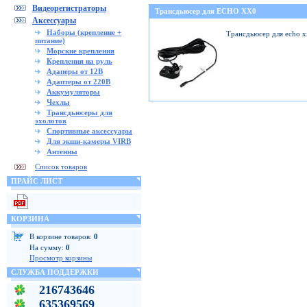
Видеорегистраторы
Трансдьюсер для ECHO XX0
Аксессуары
Наборы (крепление +
Трансдьюсер для echo 
питание)
Морские крепления
Крепления на руль
Адаперы от 12В
Адаптеры от 220В
Аккумуляторы
Чехлы
Трансдьюсеры для
эхолотов
Спортивные аксессуары
Для экшн-камеры VIRB
Антенны
Список товаров
ПРАЙС ЛИСТ
КОРЗИНА
В корзине товаров:
0
На сумму:
0
Просмотр корзины
СЛУЖБА ПОДДЕРЖКИ
216743646
635369569