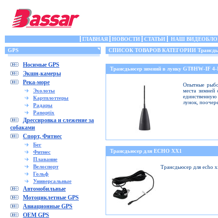
ГЛАВНАЯ
НОВОСТИ
СТАТЬИ
НАШ ВИДЕОБЛО
GPS
СПИСОК ТОВАРОВ КАТЕГОРИИ Трансдьюс
Носимые GPS
Трансдьюсер зимний в лунку GT8HW-IF 4
Экшн-камеры
Река-море
Опытные рыбо
Эхолоты
места зимней 
единственную 
Картплоттеры
лунок, поочер
Радары
Panoptix
Дрессировка и слежение за
собаками
Спорт, Фитнес
Бег
Трансдьюсер для ECHO XX1
Фитнес
Плавание
Велоспорт
Трансдьюсер для echo 
Гольф
Универсальные
Автомобильные
Мотоциклетные GPS
Авиационные GPS
OEM GPS