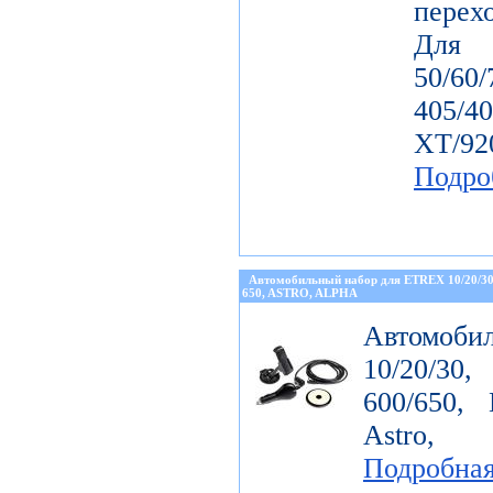
перех
Дл
50/60
405/4
ХТ/92
Подро
Автомобильный набор для ETREX 10/20/3
650, ASTRO, ALPHA
Автомоби
10/20/30
600/650, 
Astro, 
Подробна