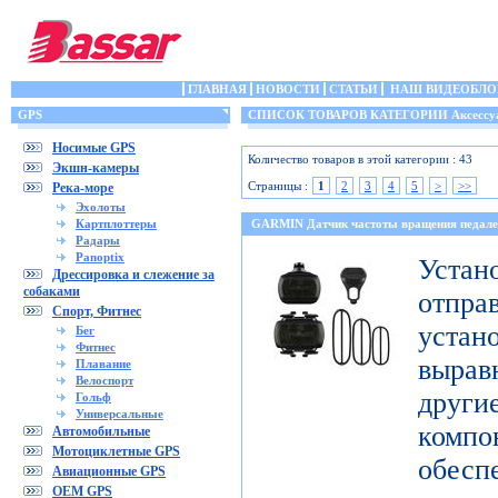
ГЛАВНАЯ
НОВОСТИ
СТАТЬИ
НАШ ВИДЕОБЛО
GPS
СПИСОК ТОВАРОВ КАТЕГОРИИ Аксессу
Носимые GPS
Количество товаров в этой категории : 43
Экшн-камеры
Страницы :
1
2
3
4
5
>
>>
Река-море
Эхолоты
Картплоттеры
GARMIN Датчик частоты вращения педале
Радары
Panoptix
Уст
Дрессировка и слежение за
собаками
отпр
Спорт, Фитнес
уста
Бег
Фитнес
выра
Плавание
Велоспорт
дру
Гольф
Универсальные
комп
Автомобильные
Мотоциклетные GPS
обесп
Авиационные GPS
OEM GPS