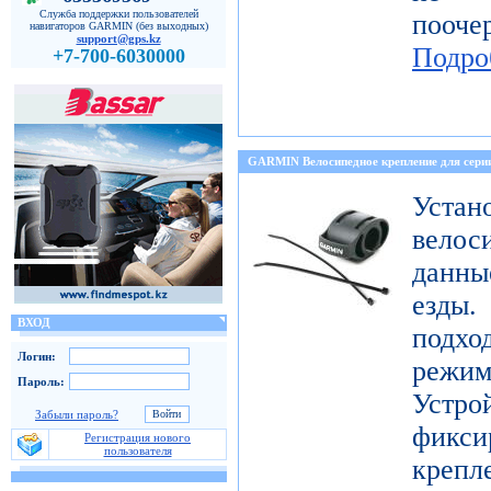
Служба поддержки пользователей
пооч
навигаторов GARMIN (без выходных)
support@gps.kz
Подро
+7-700-6030000
GARMIN Велосипедное крепление для с
Уст
велос
данны
езды
ВХОД
подх
Логин:
режи
Пароль:
Устро
Забыли пароль?
фикси
Регистрация нового
пользователя
креп