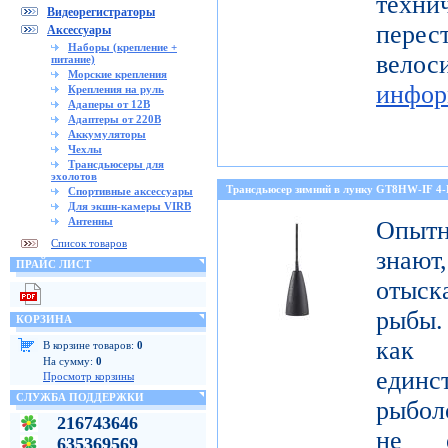
тех
Видеорегистраторы
перес
Аксессуары
Наборы (крепление +
ве
питание)
Морские крепления
инфор
Крепления на руль
Адаперы от 12В
Адаптеры от 220В
Аккумуляторы
Чехлы
Трансдьюсеры для
эхолотов
Трансдьюсер зимний в лунку GT8HW-IF 4
Спортивные аксессуары
Для экшн-камеры VIRB
Антенны
Опытн
Список товаров
знают
ПРАЙС ЛИСТ
отыск
рыбы.
КОРЗИНА
как
В корзине товаров:
0
На сумму:
0
един
Просмотр корзины
СЛУЖБА ПОДДЕРЖКИ
рыбол
216743646
не о
635369569