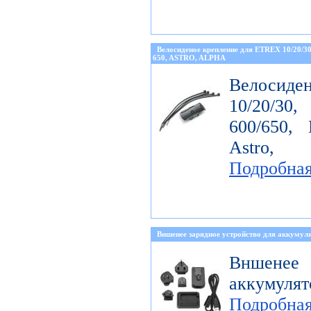
Велосиденое крепление для ETREX 10/20/
650, ASTRO, ALPHA
Велосиде
10/20/30
600/650, 
Astro, 
Подробна
Вншенее зарядное устройство для аккумуля
Вншенее 
аккумулят
Подробна