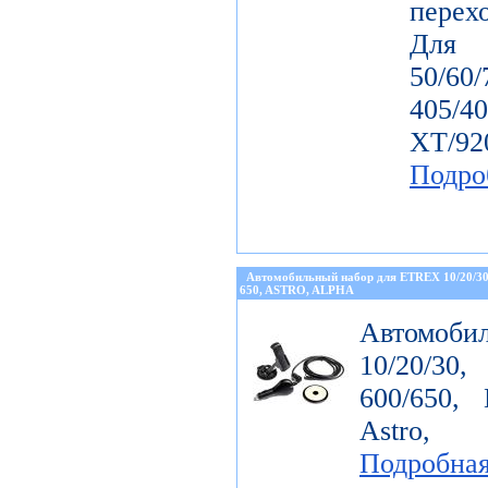
перех
Дл
50/60
405/4
ХТ/92
Подро
Автомобильный набор для ETREX 10/20/3
650, ASTRO, ALPHA
Автомоби
10/20/30
600/650, 
Astro, 
Подробна