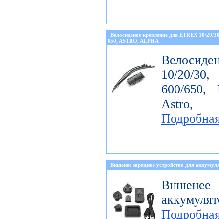
Велосиденое крепление для ETREX 10/20/
650, ASTRO, ALPHA
Велосиде
10/20/30
600/650, 
Astro, 
Подробна
Вншенее зарядное устройство для аккумуля
Вншенее 
аккумулят
Подробна