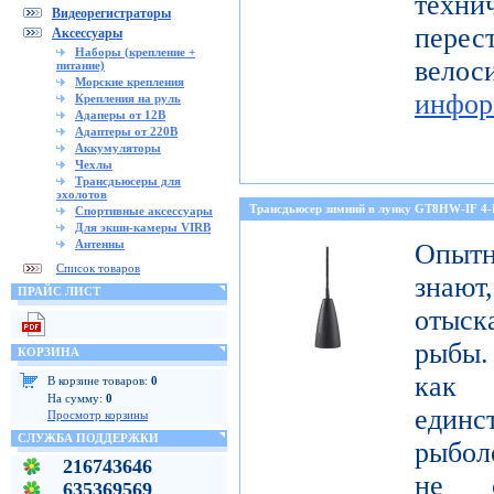
тех
Видеорегистраторы
перес
Аксессуары
Наборы (крепление +
ве
питание)
Морские крепления
инфор
Крепления на руль
Адаперы от 12В
Адаптеры от 220В
Аккумуляторы
Чехлы
Трансдьюсеры для
эхолотов
Трансдьюсер зимний в лунку GT8HW-IF 4
Спортивные аксессуары
Для экшн-камеры VIRB
Антенны
Опытн
Список товаров
знают
ПРАЙС ЛИСТ
отыск
рыбы.
КОРЗИНА
как
В корзине товаров:
0
На сумму:
0
един
Просмотр корзины
СЛУЖБА ПОДДЕРЖКИ
рыбол
216743646
не о
635369569