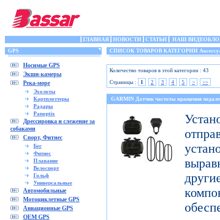
ГЛАВНАЯ
НОВОСТИ
СТАТЬИ
НАШ ВИДЕОБЛО
GPS
СПИСОК ТОВАРОВ КАТЕГОРИИ Аксессу
Носимые GPS
Количество товаров в этой категории : 43
Экшн-камеры
Страницы :
1
2
3
4
5
>
>>
Река-море
Эхолоты
Картплоттеры
GARMIN Датчик частоты вращения педале
Радары
Panoptix
Уст
Дрессировка и слежение за
собаками
отпр
Спорт, Фитнес
уста
Бег
Фитнес
выра
Плавание
Велоспорт
дру
Гольф
Универсальные
комп
Автомобильные
Мотоциклетные GPS
обесп
Авиационные GPS
OEM GPS