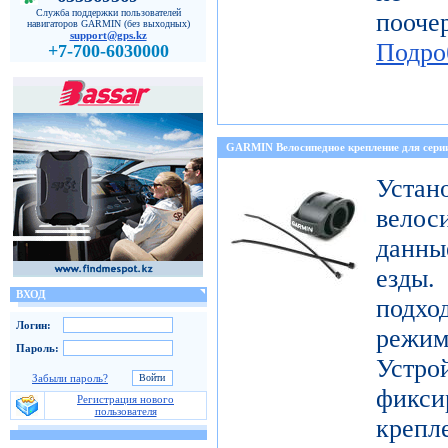
Служба поддержки пользователей
пооч
навигаторов GARMIN (без выходных)
support@gps.kz
Подро
+7-700-6030000
GARMIN Велосипедное крепление для с
Уст
велос
данны
езды
ВХОД
подх
Логин:
режи
Пароль:
Устро
Забыли пароль?
фикси
Регистрация нового
пользователя
креп