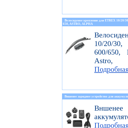
Велосиденое крепление для ETREX 10/20/
650, ASTRO, ALPHA
Велосиде
10/20/30
600/650, 
Astro, 
Подробна
Вншенее зарядное устройство для аккумуля
Вншенее 
аккумулят
Подробна