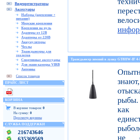
тех
Видеорегистраторы
перес
Аксессуары
Наборы (крепление +
ве
питание)
Морские крепления
инфор
Крепления на руль
Адаперы от 12В
Адаптеры от 220В
Аккумуляторы
Чехлы
Трансдьюсеры для
эхолотов
Трансдьюсер зимний в лунку GT8HW-IF 4
Спортивные аксессуары
Для экшн-камеры VIRB
Антенны
Опытн
Список товаров
знают
ПРАЙС ЛИСТ
отыск
рыбы.
КОРЗИНА
как
В корзине товаров:
0
На сумму:
0
един
Просмотр корзины
СЛУЖБА ПОДДЕРЖКИ
рыбол
216743646
не о
635369569