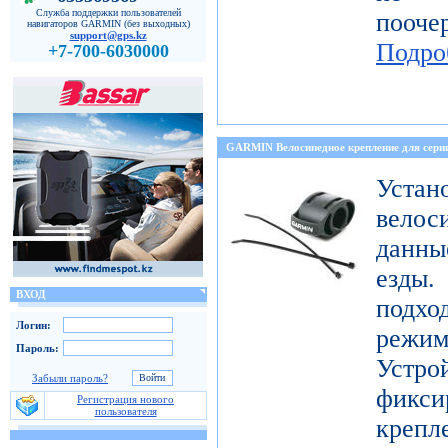
Служба поддержки пользователей
пооч
навигаторов GARMIN (без выходных)
support@gps.kz
Подро
+7-700-6030000
GARMIN Велосипедное крепление для с
Уст
велос
данны
езды
ВХОД
подх
Логин:
режи
Пароль:
Устро
Забыли пароль?
фикси
Регистрация нового
пользователя
креп