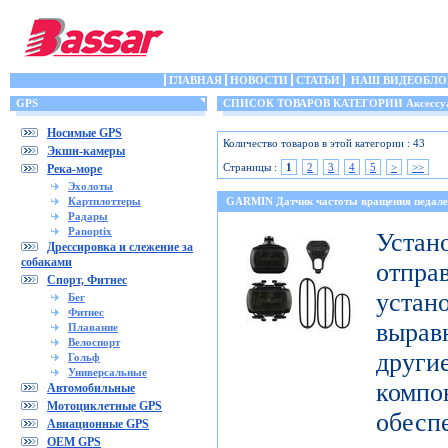
ГЛАВНАЯ
НОВОСТИ
СТАТЬИ
НАШ ВИДЕОБЛО
GPS
СПИСОК ТОВАРОВ КАТЕГОРИИ Аксессу
Носимые GPS
Количество товаров в этой категории : 43
Экшн-камеры
Страницы :
1
2
3
4
5
>
>>
Река-море
Эхолоты
Картплоттеры
GARMIN Датчик частоты вращения педале
Радары
Panoptix
Уст
Дрессировка и слежение за
собаками
отпр
Спорт, Фитнес
уста
Бег
Фитнес
выра
Плавание
Велоспорт
дру
Гольф
Универсальные
комп
Автомобильные
Мотоциклетные GPS
обесп
Авиационные GPS
OEM GPS