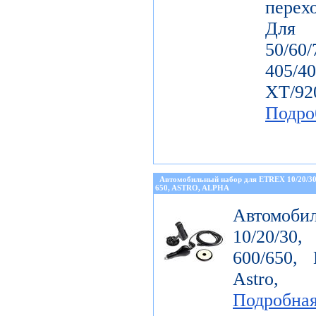
перех
Дл
50/60
405/4
ХТ/92
Подро
Автомобильный набор для ETREX 10/20/3
650, ASTRO, ALPHA
Автомоби
10/20/30
600/650, 
Astro, 
Подробна