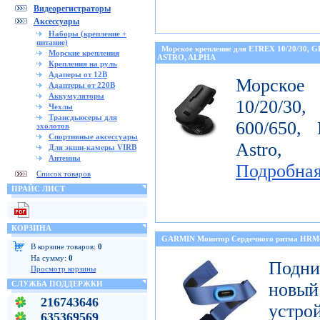
Видеорегистраторы
Аксессуары
Наборы (крепление +
питание)
Морское крепление для ETREX 10/20/30, 
Морские крепления
ASTRO, ALPHA
Крепления на руль
Адаперы от 12В
Морское
Адаптеры от 220В
Аккумуляторы
10/20/30
Чехлы
Трансдьюсеры для
600/650, 
эхолотов
Спортивные аксессуары
Astro, 
Для экшн-камеры VIRB
Антенны
Подробна
Список товаров
ПРАЙС ЛИСТ
КОРЗИНА
GARMIN Монитор Сердечного ритма HR
В корзине товаров:
0
На сумму:
0
Подни
Просмотр корзины
СЛУЖБА ПОДДЕРЖКИ
новый
216743646
устро
635369569