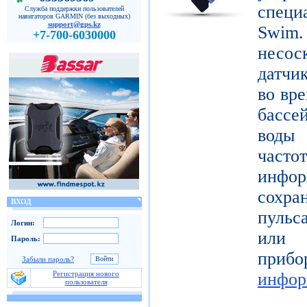
специ
Служба поддержки пользователей
навигаторов GARMIN (без выходных)
support@gps.kz
Sw
+7-700-6030000
несо
датчи
во вре
бассе
воды
част
инфор
сохра
ВХОД
пульс
Логин:
или 
Пароль:
пр
Забыли пароль?
Регистрация нового
инфор
пользователя