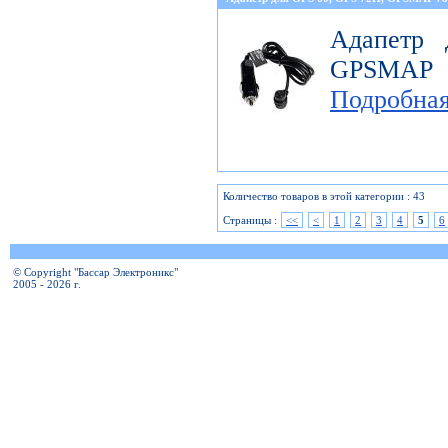
Адапетр
GPSMAP 
Подробна
Количество товаров в этой категории : 43
Страницы :
<<
<
1
2
3
4
5
6
© Copyright "Бассар Электроникс"
2005 - 2026 г.