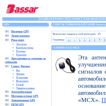
ГЛАВНАЯ
НОВОСТИ
СТАТЬИ
НАШ ВИДЕОБЛО
GPS
СПИСОК ТОВАРОВ КАТЕГОРИИ Аксессу
Носимые GPS
Количество товаров в этой категории : 43
Экшн-камеры
Страницы :
<<
<
1
2
3
4
5
6
Река-море
Эхолоты
Картплоттеры
GARMIN GA 25 MCX
Радары
Panoptix
Эта анте
Дрессировка и слежение за
собаками
улучшен
Спорт, Фитнес
сигналов 
Бег
Фитнес
автомоби
Плавание
Велоспорт
основание
Гольф
Универсальные
автомобиля
Автомобильные
Мотоциклетные GPS
«MCX».
П
Авиационные GPS
OEM GPS