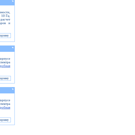
чности,
 10 Гц.
расчет
оров и
орпусе
спектра
робная
орпусе
спектра
робная