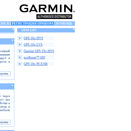
ОИСК
РЕГИСТРАЦИЯ ПРИБОРА
ПОМОЩЬ
OEM GPS
GPS 16x HVS
GPS 16x LVS
мощный
Garmin GPS 19x HVS
аммным
ecoRoute™ HD
ршрут к
рота к
GPS 18x PC/USB
 через
uvi все
йство к
гатор в
мобили