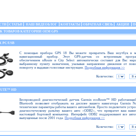
СТИ
СТАТЬИ
НАШ ВИДЕОБЛОГ
КОНТАКТЫ
ОБРАТНАЯ СВЯЗЬ
АКЦИИ
П
 ТОВАРОВ КАТЕГОРИИ OEM GPS
X PC/USB
С помощью прибора GPS 18 Вы можете превратить Ваш ноутбук в 
навигационный прибор. Этот GPS-датчик со встроенным прогр
обеспечением nRoute и City Select автоматически составит для Вас ма
выбранному пункту назначения, указывая направление движения от пово
повороту и выдавая голосовые инструкции.
Подробная информация >>
Количество:
UTE™ HD
Беспроводной диагностический датчик Garmin ecoRoute™ HD работающий
Bluetooth позволяет отображать на дисплее вашего навигатора Garmin N
технические параметры работы вашего автомобиля. Просто подключите устро
диагностическому разъёму вашего авто «ODB2», что превратит ваш нави
настоящий бортовой компьютер. Интерфейс ODB2 поддерживают все авто
выпущенные после 2001 года.
Подробная информация >>
Количество: