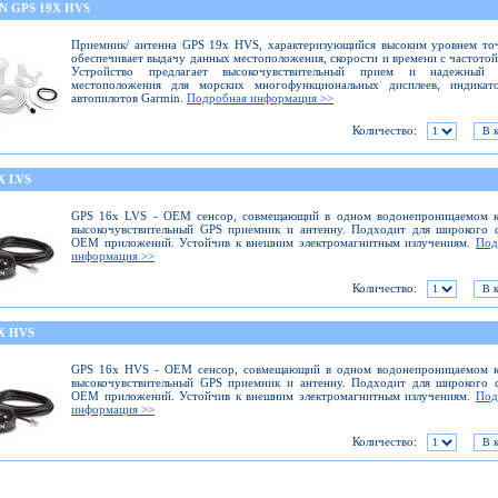
N GPS 19X HVS
Приемник/ антенна GPS 19x HVS, характеризующийся высоким уровнем то
обеспечивает выдачу данных местоположения, скорости и времени с частотой
Устройство предлагает высокочувствительный прием и надежный 
местоположения для морских многофункциональных дисплеев, индикат
автопилотов Garmin.
Подробная информация >>
Количество:
X LVS
GPS 16x LVS - ОЕМ сенсор, совмещающий в одном водонепроницаемом к
высокочувствительный GPS приемник и антенну. Подходит для широкого 
ОЕМ приложений. Устойчив к внешним электромагнитным излучениям.
Под
информация >>
Количество:
X HVS
GPS 16x HVS - ОЕМ сенсор, совмещающий в одном водонепроницаемом к
высокочувствительный GPS приемник и антенну. Подходит для широкого 
ОЕМ приложений. Устойчив к внешним электромагнитным излучениям.
Под
информация >>
Количество: