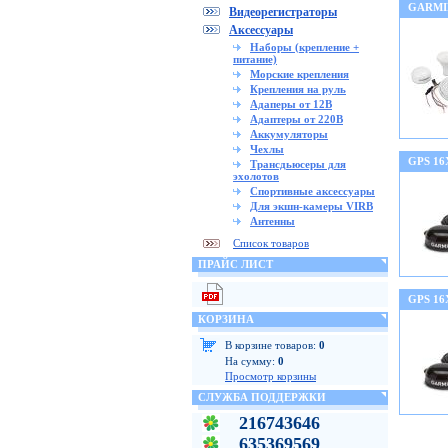
GARMI
Видеорегистраторы
Аксессуары
Наборы (крепление +
питание)
Морские крепления
Крепления на руль
Адаперы от 12В
Адаптеры от 220В
Аккумуляторы
Чехлы
GPS 16
Трансдьюсеры для
эхолотов
Спортивные аксессуары
Для экшн-камеры VIRB
Антенны
Список товаров
ПРАЙС ЛИСТ
GPS 16
КОРЗИНА
В корзине товаров:
0
На сумму:
0
Просмотр корзины
СЛУЖБА ПОДДЕРЖКИ
216743646
635369569