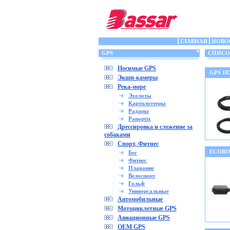
ГЛАВНАЯ
НОВО
GPS
СПИСОК
Носимые GPS
GPS 18
Экшн-камеры
Река-море
Эхолоты
Картплоттеры
Радары
Panoptix
Дрессировка и слежение за
собаками
Спорт, Фитнес
ECORO
Бег
Фитнес
Плавание
Велоспорт
Гольф
Универсальные
Автомобильные
Мотоциклетные GPS
Авиационные GPS
OEM GPS