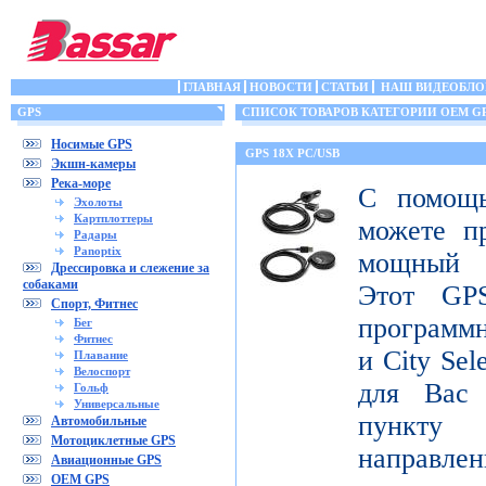
ГЛАВНАЯ
НОВОСТИ
СТАТЬИ
НАШ ВИДЕОБЛО
GPS
СПИСОК ТОВАРОВ КАТЕГОРИИ OEM G
Носимые GPS
GPS 18X PC/USB
Экшн-камеры
Река-море
С помощ
Эхолоты
Картплоттеры
можете п
Радары
Panoptix
мощный 
Дрессировка и слежение за
собаками
Этот GPS
Спорт, Фитнес
программ
Бег
Фитнес
и City Sel
Плавание
Велоспорт
для Вас
Гольф
Универсальные
пункту 
Автомобильные
Мотоциклетные GPS
направлен
Авиационные GPS
OEM GPS