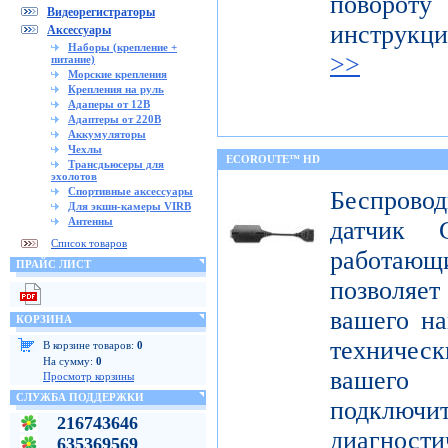
поворот
Видеорегистраторы
инструкц
Аксессуары
Наборы (крепление +
>>
питание)
Морские крепления
Крепления на руль
Адаперы от 12В
Адаптеры от 220В
Аккумуляторы
Чехлы
ECOROUTE™ HD
Трансдьюсеры для
эхолотов
Спортивные аксессуары
Беспров
Для экшн-камеры VIRB
Антенны
датчик 
Список товаров
работаю
ПРАЙС ЛИСТ
позволяе
вашего на
КОРЗИНА
техниче
В корзине товаров:
0
На сумму:
0
вашего 
Просмотр корзины
СЛУЖБА ПОДДЕРЖКИ
подклю
216743646
диагност
635369569