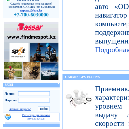
Служба поддержки пользователей
авто «OD
навигаторов GARMIN (без выходных)
support@gps.kz
навигато
+7-700-6030000
компьют
поддерж
выпущен
Подробна
GARMIN GPS 19X HVS
ВХОД
Приемник
Логин:
характе
Пароль:
уровнем 
Забыли пароль?
выдачу д
Регистрация нового
пользователя
скорости 