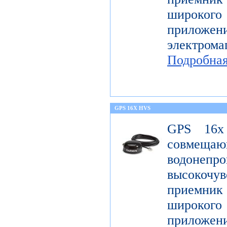
широк
приложен
электро
Подробна
GPS 16X HVS
GPS 16x
совме
водонеп
высоко
приемник 
широк
приложен