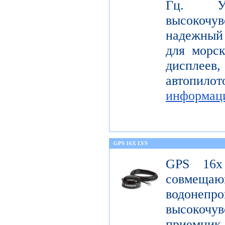
Гц. Уст
высокоч
надежный
для морс
диспле
автопил
информац
GPS 16X LVS
GPS 16x
совме
водонеп
высоко
приемник 