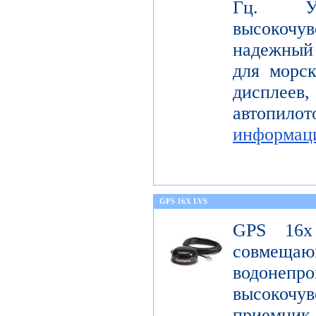
Гц. Уст
высокоч
надежный
для морс
диспле
автопил
информац
GPS 16X LVS
GPS 16x
совме
водонеп
высоко
приемник 