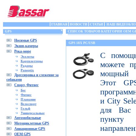
ГЛАВНАЯ
НОВОСТИ
СТАТЬИ
НАШ ВИДЕОБЛО
GPS
СПИСОК ТОВАРОВ КАТЕГОРИИ OEM G
Носимые GPS
GPS 18X PC/USB
Экшн-камеры
Река-море
С помощ
Эхолоты
Картплоттеры
можете п
Радары
Panoptix
мощный 
Дрессировка и слежение за
собаками
Этот GPS
Спорт, Фитнес
программ
Бег
Фитнес
и City Sel
Плавание
Велоспорт
для Вас
Гольф
Универсальные
пункту 
Автомобильные
Мотоциклетные GPS
направлен
Авиационные GPS
OEM GPS