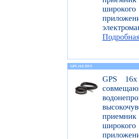
широк
приложен
электро
Подробна
GPS 16X HVS
GPS 16x
совме
водонеп
высоко
приемник 
широк
приложен