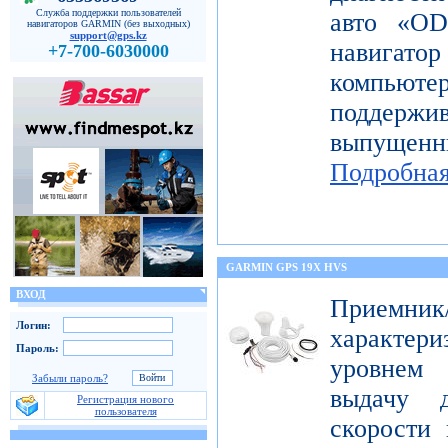
Служба поддержки пользователей
авто «OD
навигаторов GARMIN (без выходных)
support@gps.kz
навигато
+7-700-6030000
компьют
поддерж
выпущен
Подробна
GARMIN GPS 19X HVS
ВХОД
Приемник
Логин:
характе
Пароль:
уровнем 
Забыли пароль?
выдачу д
Регистрация нового
пользователя
скорости 