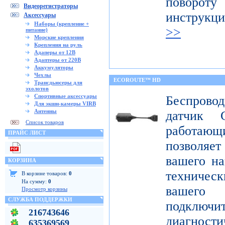
поворот
Видеорегистраторы
инструкц
Аксессуары
Наборы (крепление +
>>
питание)
Морские крепления
Крепления на руль
Адаперы от 12В
Адаптеры от 220В
Аккумуляторы
Чехлы
ECOROUTE™ HD
Трансдьюсеры для
эхолотов
Спортивные аксессуары
Беспров
Для экшн-камеры VIRB
Антенны
датчик 
Список товаров
работаю
ПРАЙС ЛИСТ
позволяе
вашего на
КОРЗИНА
техниче
В корзине товаров:
0
На сумму:
0
вашего 
Просмотр корзины
СЛУЖБА ПОДДЕРЖКИ
подклю
216743646
диагност
635369569