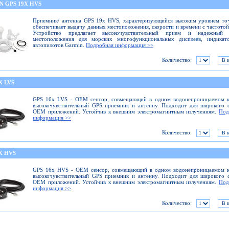
N GPS 19X HVS
Приемник/ антенна GPS 19x HVS, характеризующийся высоким уровнем то
обеспечивает выдачу данных местоположения, скорости и времени с частотой
Устройство предлагает высокочувствительный прием и надежный 
местоположения для морских многофункциональных дисплеев, индикат
автопилотов Garmin.
Подробная информация >>
Количество:
X LVS
GPS 16x LVS - ОЕМ сенсор, совмещающий в одном водонепроницаемом к
высокочувствительный GPS приемник и антенну. Подходит для широкого 
ОЕМ приложений. Устойчив к внешним электромагнитным излучениям.
Под
информация >>
Количество:
X HVS
GPS 16x HVS - ОЕМ сенсор, совмещающий в одном водонепроницаемом к
высокочувствительный GPS приемник и антенну. Подходит для широкого 
ОЕМ приложений. Устойчив к внешним электромагнитным излучениям.
Под
информация >>
Количество: