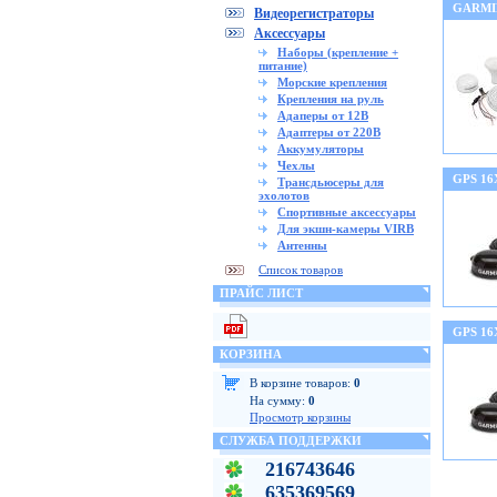
GARMI
Видеорегистраторы
Аксессуары
Наборы (крепление +
питание)
Морские крепления
Крепления на руль
Адаперы от 12В
Адаптеры от 220В
Аккумуляторы
Чехлы
GPS 16
Трансдьюсеры для
эхолотов
Спортивные аксессуары
Для экшн-камеры VIRB
Антенны
Список товаров
ПРАЙС ЛИСТ
GPS 16
КОРЗИНА
В корзине товаров:
0
На сумму:
0
Просмотр корзины
СЛУЖБА ПОДДЕРЖКИ
216743646
635369569