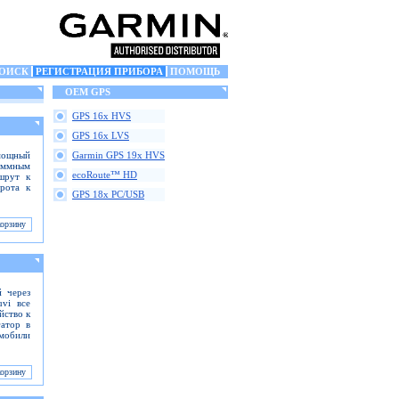
ОИСК
РЕГИСТРАЦИЯ ПРИБОРА
ПОМОЩЬ
OEM GPS
GPS 16x HVS
GPS 16x LVS
мощный
Garmin GPS 19x HVS
аммным
ecoRoute™ HD
ршрут к
рота к
GPS 18x PC/USB
 через
uvi все
йство к
гатор в
мобили