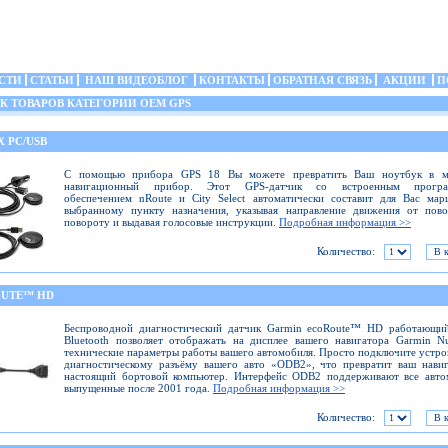
СТИ
СТАТЬИ
НАШ ВИДЕОБЛОГ
КОНТАКТЫ
ОБРАТНАЯ СВЯЗЬ
АКЦИИ
П
 ТОВАРОВ КАТЕГОРИИ OEM GPS
X PC/USB
С помощью прибора GPS 18 Вы можете превратить Ваш ноутбук в 
навигационный прибор. Этот GPS-датчик со встроенным прогр
обеспечением nRoute и City Select автоматически составит для Вас ма
выбранному пункту назначения, указывая направление движения от пово
повороту и выдавая голосовые инструкции.
Подробная информация >>
Количество:
UTE™ HD
Беспроводной диагностический датчик Garmin ecoRoute™ HD работающий
Bluetooth позволяет отображать на дисплее вашего навигатора Garmin N
технические параметры работы вашего автомобиля. Просто подключите устро
диагностическому разъёму вашего авто «ODB2», что превратит ваш нави
настоящий бортовой компьютер. Интерфейс ODB2 поддерживают все авто
выпущенные после 2001 года.
Подробная информация >>
Количество: