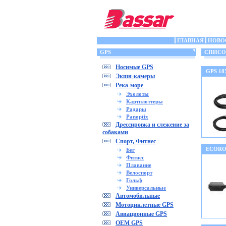
ГЛАВНАЯ
НОВО
GPS
СПИСОК
Носимые GPS
GPS 18
Экшн-камеры
Река-море
Эхолоты
Картплоттеры
Радары
Panoptix
Дрессировка и слежение за
собаками
Спорт, Фитнес
ECORO
Бег
Фитнес
Плавание
Велоспорт
Гольф
Универсальные
Автомобильные
Мотоциклетные GPS
Авиационные GPS
OEM GPS