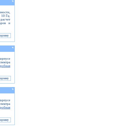
чности,
 10 Гц.
расчет
оров и
орпусе
спектра
робная
орпусе
спектра
робная