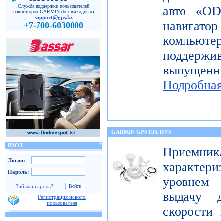
Служба поддержки пользователей
авто «OD
навигаторов GARMIN (без выходных)
support@gps.kz
навигато
+7-700-6030000
компьют
поддерж
выпущен
Подробна
GARMIN GPS 19X HVS
ВХОД
Приемник
Логин:
характе
Пароль:
уровнем 
Забыли пароль?
выдачу д
Регистрация нового
пользователя
скорости 