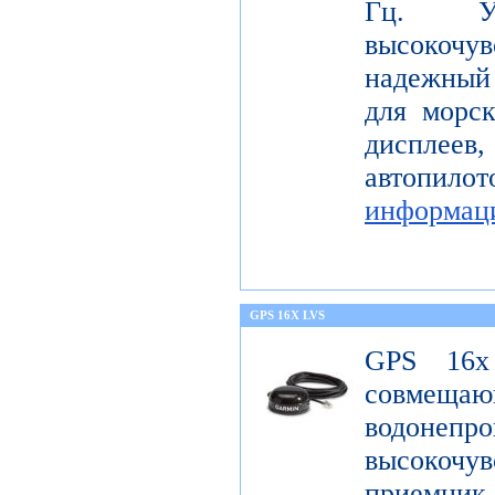
Гц. Уст
высокоч
надежный
для морс
диспле
автопил
информац
GPS 16X LVS
GPS 16x
совме
водонеп
высоко
приемник 