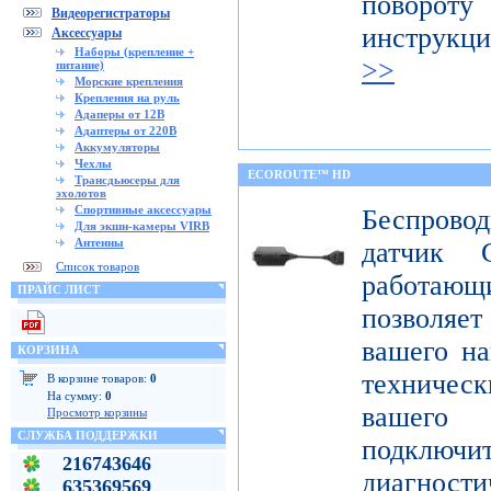
поворот
Видеорегистраторы
инструкц
Аксессуары
Наборы (крепление +
>>
питание)
Морские крепления
Крепления на руль
Адаперы от 12В
Адаптеры от 220В
Аккумуляторы
Чехлы
ECOROUTE™ HD
Трансдьюсеры для
эхолотов
Спортивные аксессуары
Беспров
Для экшн-камеры VIRB
Антенны
датчик 
Список товаров
работаю
ПРАЙС ЛИСТ
позволяе
вашего на
КОРЗИНА
техниче
В корзине товаров:
0
На сумму:
0
вашего 
Просмотр корзины
СЛУЖБА ПОДДЕРЖКИ
подклю
216743646
диагност
635369569