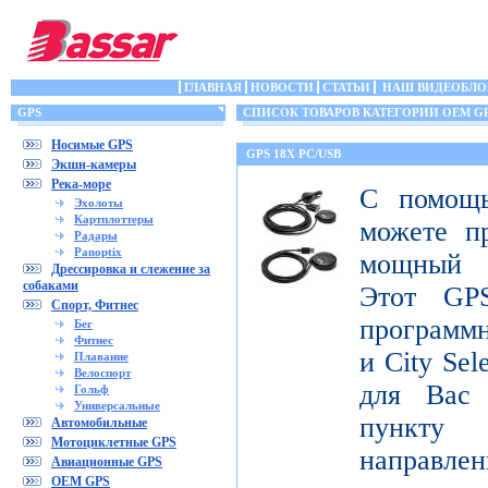
ГЛАВНАЯ
НОВОСТИ
СТАТЬИ
НАШ ВИДЕОБЛО
GPS
СПИСОК ТОВАРОВ КАТЕГОРИИ OEM G
Носимые GPS
GPS 18X PC/USB
Экшн-камеры
Река-море
С помощ
Эхолоты
Картплоттеры
можете п
Радары
Panoptix
мощный 
Дрессировка и слежение за
собаками
Этот GPS
Спорт, Фитнес
программ
Бег
Фитнес
и City Sel
Плавание
Велоспорт
для Вас
Гольф
Универсальные
пункту 
Автомобильные
Мотоциклетные GPS
направлен
Авиационные GPS
OEM GPS