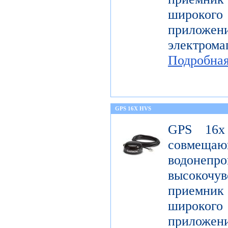
широк
приложен
электро
Подробна
GPS 16X HVS
GPS 16x
совме
водонеп
высоко
приемник 
широк
приложен