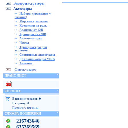
Видеорегистраторы
Аксессуары
Наборы (крепление +
питание)
Морские крепления
Крепления на руль
Адаперы от 12В
Адаптеры от 220В
Аккумуляторы
Чехлы
Трансдьюсеры для
эхолотов
Спортивные аксессуары
Для экшн-камеры VIRB
Антенны
Список товаров
ПРАЙС ЛИСТ
КОРЗИНА
В корзине товаров:
0
На сумму:
0
Просмотр корзины
СЛУЖБА ПОДДЕРЖКИ
216743646
635369569