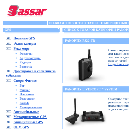
ГЛАВНАЯ
НОВОСТИ
СТАТЬИ
НАШ ВИДЕОБЛО
GPS
СПИСОК ТОВАРОВ КАТЕГОРИИ PANOP
Носимые GPS
PANOPTIX PS22-TR
Экшн-камеры
Река-море
Garmin первым
Эхолоты
для вашей лод
что вы когда
Картплоттеры
вокруг своей
Радары
Подробная ин
Panoptix
Дрессировка и слежение за
собаками
Спорт, Фитнес
Бег
PANOPTIX LIVESCOPE™ SYSTEM
Фитнес
Плавание
Велоспорт
Смотрите очен
реальном вр
Гольф
плавающей ниж
Универсальные
лодка неподв
Автомобильные
Мотоциклетные GPS
Авиационные GPS
OEM GPS