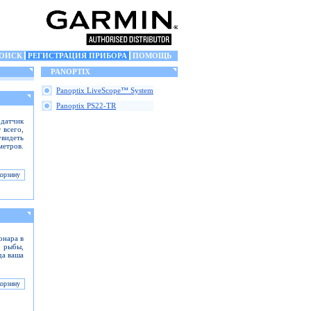
ОИСК
РЕГИСТРАЦИЯ ПРИБОРА
ПОМОЩЬ
PANOPTIX
Panoptix LiveScope™ System
Panoptix PS22-TR
 датчик
 всего,
увидеть
етров.
онара в
 рыбы,
да ваша