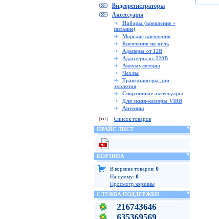
Видеорегистраторы
Аксессуары
Наборы (крепление +
питание)
Морские крепления
Крепления на руль
Адаперы от 12В
Адаптеры от 220В
Аккумуляторы
Чехлы
Трансдьюсеры для
эхолотов
Спортивные аксессуары
Для экшн-камеры VIRB
Антенны
Список товаров
ПРАЙС ЛИСТ
КОРЗИНА
В корзине товаров:
0
На сумму:
0
Просмотр корзины
СЛУЖБА ПОДДЕРЖКИ
216743646
635369569