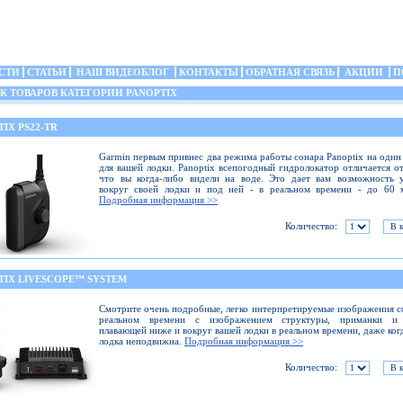
СТИ
СТАТЬИ
НАШ ВИДЕОБЛОГ
КОНТАКТЫ
ОБРАТНАЯ СВЯЗЬ
АКЦИИ
П
 ТОВАРОВ КАТЕГОРИИ PANOPTIX
IX PS22-TR
Garmin первым привнес два режима работы сонара Panoptix на один
для вашей лодки. Panoptix всепогодный гидролокатор отличается от
что вы когда-либо видели на воде. Это дает вам возможность 
вокруг своей лодки и под ней - в реальном времени - до 60 м
Подробная информация >>
Количество:
TIX LIVESCOPE™ SYSTEM
Смотрите очень подробные, легко интерпретируемые изображения с
реальном времени с изображением структуры, приманки и
плавающей ниже и вокруг вашей лодки в реальном времени, даже ког
лодка неподвижна.
Подробная информация >>
Количество: