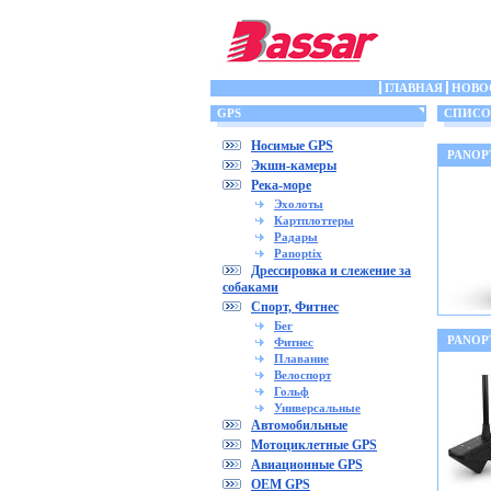
ГЛАВНАЯ
НОВО
GPS
СПИСОК
Носимые GPS
PANOPT
Экшн-камеры
Река-море
Эхолоты
Картплоттеры
Радары
Panoptix
Дрессировка и слежение за
собаками
Спорт, Фитнес
Бег
PANOP
Фитнес
Плавание
Велоспорт
Гольф
Универсальные
Автомобильные
Мотоциклетные GPS
Авиационные GPS
OEM GPS