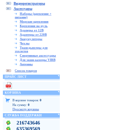
Видеорегистраторы
Аксессуары
Наборы (крепление +
питание)
Морские крепления
Крепления на руль
Адаперы от 12В
Адаптеры от 220В
Аккумуляторы
Чехлы
Трансдьюсеры для
эхолотов
Спортивные аксессуары
Для экшн-камеры VIRB
Антенны
Список товаров
ПРАЙС ЛИСТ
КОРЗИНА
В корзине товаров:
0
На сумму:
0
Просмотр корзины
СЛУЖБА ПОДДЕРЖКИ
216743646
635369569