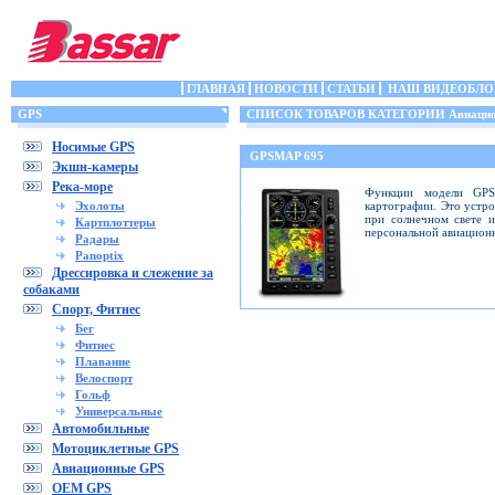
ГЛАВНАЯ
НОВОСТИ
СТАТЬИ
НАШ ВИДЕОБЛО
GPS
СПИСОК ТОВАРОВ КАТЕГОРИИ Авиацио
Носимые GPS
GPSMAP 695
Экшн-камеры
Река-море
Функции модели GPS
Эхолоты
картографии. Это устр
при солнечном свете 
Картплоттеры
персональной авиацион
Радары
Panoptix
Дрессировка и слежение за
собаками
Спорт, Фитнес
Бег
Фитнес
Плавание
Велоспорт
Гольф
Универсальные
Автомобильные
Мотоциклетные GPS
Авиационные GPS
OEM GPS