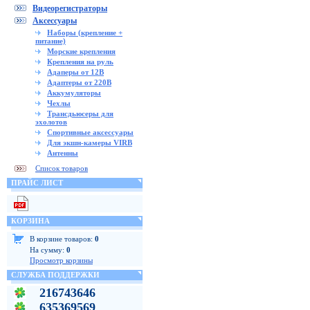
Видеорегистраторы
Аксессуары
Наборы (крепление +
питание)
Морские крепления
Крепления на руль
Адаперы от 12В
Адаптеры от 220В
Аккумуляторы
Чехлы
Трансдьюсеры для
эхолотов
Спортивные аксессуары
Для экшн-камеры VIRB
Антенны
Список товаров
ПРАЙС ЛИСТ
КОРЗИНА
В корзине товаров:
0
На сумму:
0
Просмотр корзины
СЛУЖБА ПОДДЕРЖКИ
216743646
635369569