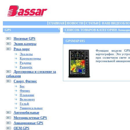
ГЛАВНАЯ
НОВОСТИ
СТАТЬИ
НАШ ВИДЕОБЛО
GPS
СПИСОК ТОВАРОВ КАТЕГОРИИ Авиацио
Носимые GPS
GPSMAP 695
Экшн-камеры
Река-море
Функции модели GPS
Эхолоты
картографии. Это устр
при солнечном свете 
Картплоттеры
персональной авиацион
Радары
Panoptix
Дрессировка и слежение за
собаками
Спорт, Фитнес
Бег
Фитнес
Плавание
Велоспорт
Гольф
Универсальные
Автомобильные
Мотоциклетные GPS
Авиационные GPS
OEM GPS