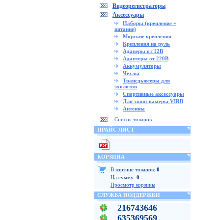
Видеорегистраторы
Аксессуары
Наборы (крепление +
питание)
Морские крепления
Крепления на руль
Адаперы от 12В
Адаптеры от 220В
Аккумуляторы
Чехлы
Трансдьюсеры для
эхолотов
Спортивные аксессуары
Для экшн-камеры VIRB
Антенны
Список товаров
ПРАЙС ЛИСТ
КОРЗИНА
В корзине товаров:
0
На сумму:
0
Просмотр корзины
СЛУЖБА ПОДДЕРЖКИ
216743646
635369569