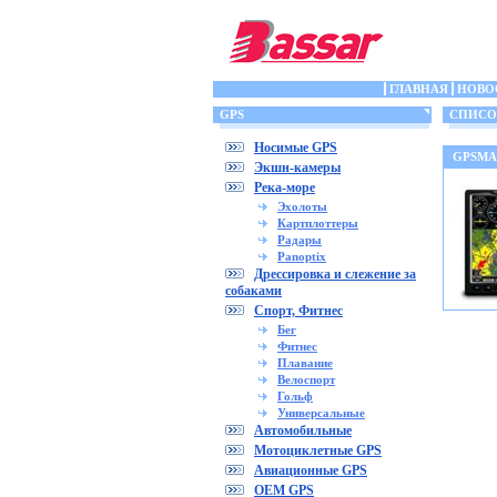
ГЛАВНАЯ
НОВО
GPS
СПИСОК
Носимые GPS
GPSMA
Экшн-камеры
Река-море
Эхолоты
Картплоттеры
Радары
Panoptix
Дрессировка и слежение за
собаками
Спорт, Фитнес
Бег
Фитнес
Плавание
Велоспорт
Гольф
Универсальные
Автомобильные
Мотоциклетные GPS
Авиационные GPS
OEM GPS