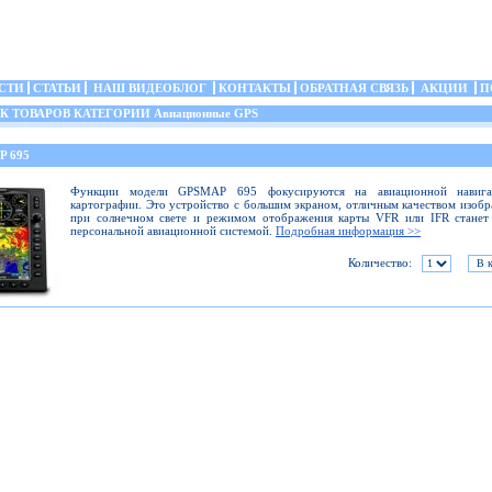
СТИ
СТАТЬИ
НАШ ВИДЕОБЛОГ
КОНТАКТЫ
ОБРАТНАЯ СВЯЗЬ
АКЦИИ
П
 ТОВАРОВ КАТЕГОРИИ Авиационные GPS
P 695
Функции модели GPSMAP 695 фокусируются на авиационной навиг
картографии. Это устройство с большим экраном, отличным качеством изоб
при солнечном свете и режимом отображения карты VFR или IFR станет
персональной авиационной системой.
Подробная информация >>
Количество: