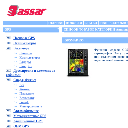
ГЛАВНАЯ
НОВОСТИ
СТАТЬИ
НАШ ВИДЕОБЛО
GPS
СПИСОК ТОВАРОВ КАТЕГОРИИ Авиацио
Носимые GPS
GPSMAP 695
Экшн-камеры
Река-море
Функции модели GPS
Эхолоты
картографии. Это устр
при солнечном свете 
Картплоттеры
персональной авиацион
Радары
Panoptix
Дрессировка и слежение за
собаками
Спорт, Фитнес
Бег
Фитнес
Плавание
Велоспорт
Гольф
Универсальные
Автомобильные
Мотоциклетные GPS
Авиационные GPS
OEM GPS