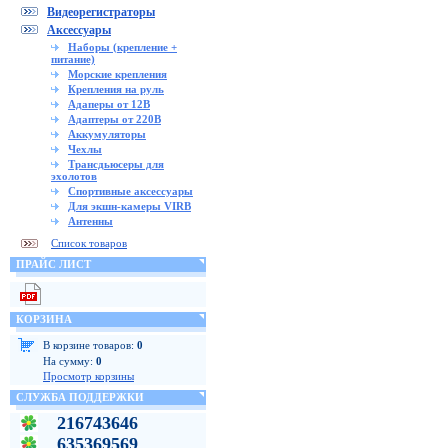
Видеорегистраторы
Аксессуары
Наборы (крепление +
питание)
Морские крепления
Крепления на руль
Адаперы от 12В
Адаптеры от 220В
Аккумуляторы
Чехлы
Трансдьюсеры для
эхолотов
Спортивные аксессуары
Для экшн-камеры VIRB
Антенны
Список товаров
ПРАЙС ЛИСТ
КОРЗИНА
В корзине товаров:
0
На сумму:
0
Просмотр корзины
СЛУЖБА ПОДДЕРЖКИ
216743646
635369569