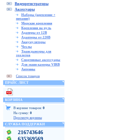
Видеорегистраторы
Аксессуары
Наборы (крепление +
питание)
Морские крепления
Крепления на руль
Адаперы от 12В
Адаптеры от 220В
Аккумуляторы
Чехлы
Трансдьюсеры для
эхолотов
Спортивные аксессуары
Для экшн-камеры VIRB
Антенны
Список товаров
ПРАЙС ЛИСТ
КОРЗИНА
В корзине товаров:
0
На сумму:
0
Просмотр корзины
СЛУЖБА ПОДДЕРЖКИ
216743646
635369569