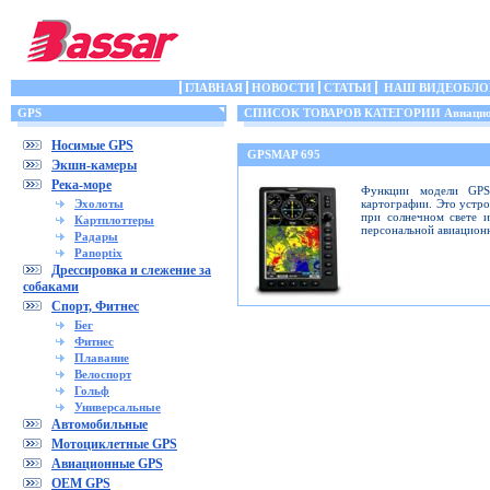
ГЛАВНАЯ
НОВОСТИ
СТАТЬИ
НАШ ВИДЕОБЛО
GPS
СПИСОК ТОВАРОВ КАТЕГОРИИ Авиацио
Носимые GPS
GPSMAP 695
Экшн-камеры
Река-море
Функции модели GPS
Эхолоты
картографии. Это устр
при солнечном свете 
Картплоттеры
персональной авиацион
Радары
Panoptix
Дрессировка и слежение за
собаками
Спорт, Фитнес
Бег
Фитнес
Плавание
Велоспорт
Гольф
Универсальные
Автомобильные
Мотоциклетные GPS
Авиационные GPS
OEM GPS