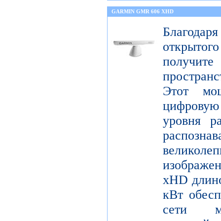
GARMIN GMR 606 XHD
Благода
открытог
получите
пространс
Этот мо
цифрову
уровня р
распо
велико
изображ
xHD длино
кВт обесп
сети мо