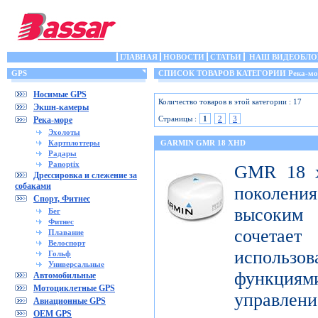
ГЛАВНАЯ
НОВОСТИ
СТАТЬИ
НАШ ВИДЕОБЛО
GPS
СПИСОК ТОВАРОВ КАТЕГОРИИ Река-мо
Носимые GPS
Количество товаров в этой категории : 17
Экшн-камеры
Страницы :
1
2
3
Река-море
Эхолоты
Картплоттеры
GARMIN GMR 18 XHD
Радары
Panoptix
GMR 18 x
Дрессировка и слежение за
собаками
поколен
Спорт, Фитнес
высоким
Бег
Фитнес
сочета
Плавание
Велоспорт
использ
Гольф
Универсальные
функци
Автомобильные
Мотоциклетные GPS
управлени
Авиационные GPS
OEM GPS