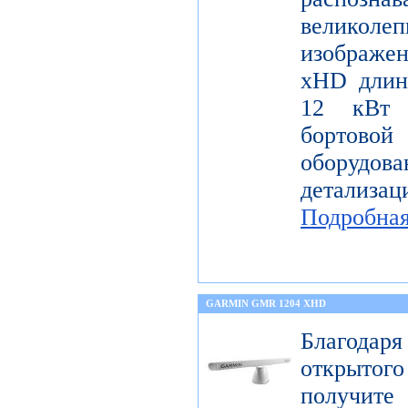
велико
изображе
xHD длин
12 кВт 
бортов
оборудо
детализац
Подробна
GARMIN GMR 1204 XHD
Благода
открытог
получите