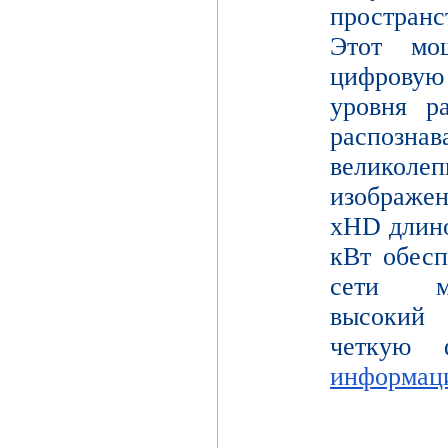
пространс
Этот мо
цифрову
уровня р
распо
велико
изображе
xHD длино
кВт обесп
сети мо
высокий 
четкую 
информац