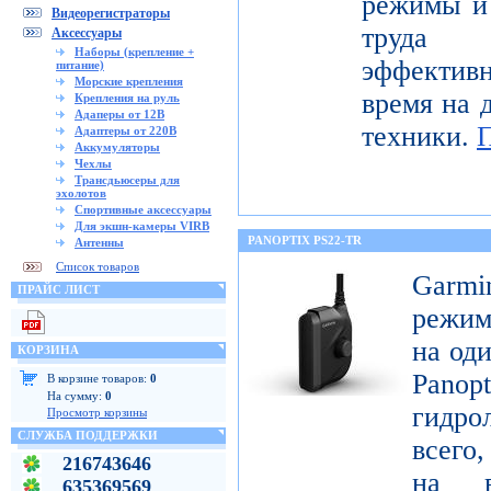
режимы и 
Видеорегистраторы
труда 
Аксессуары
Наборы (крепление +
эффектив
питание)
Морские крепления
время на 
Крепления на руль
Адаперы от 12В
техники.
Адаптеры от 220В
Аккумуляторы
Чехлы
Трансдьюсеры для
эхолотов
Спортивные аксессуары
Для экшн-камеры VIRB
PANOPTIX PS22-TR
Антенны
Список товаров
Garm
ПРАЙС ЛИСТ
режим
на оди
КОРЗИНА
Pan
В корзине товаров:
0
На сумму:
0
гидро
Просмотр корзины
СЛУЖБА ПОДДЕРЖКИ
всего,
216743646
на в
635369569