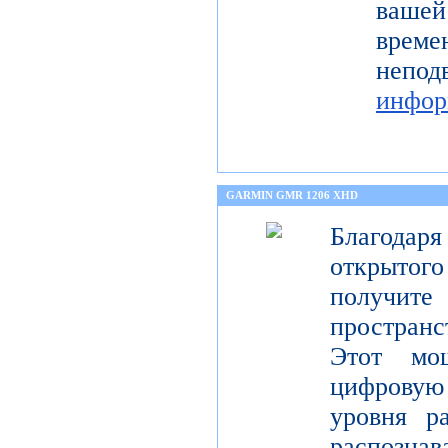
ваше
време
неп
инфор
GARMIN GMR 1206 XHD
Благода
открытог
получите
пространс
Этот мо
цифрову
уровня р
распо