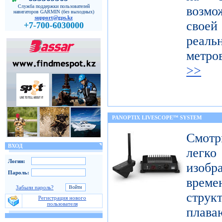
Служба поддержки пользователей
возмо
навигаторов GARMIN (без выходных)
support@gps.kz
свое
+7-700-6030000
реал
метро
>>
PANOPTIX LIVESCOPE™ SYSTEM
Смот
ВХОД
легк
Логин:
изобр
Пароль:
врем
Забыли пароль?
струк
Регистрация нового
пользователя
плав