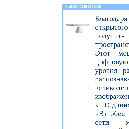
GARMIN GMR 606 XHD
Благода
открытог
получите
пространс
Этот мо
цифрову
уровня р
распо
велико
изображ
xHD длино
кВт обесп
сети мо