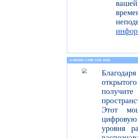
ваше
време
неп
инфор
GARMIN GMR 1206 XHD
Благода
открытог
получите
пространс
Этот мо
цифрову
уровня р
распо