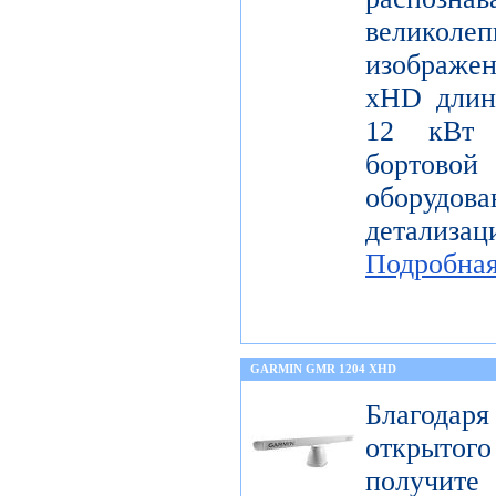
велико
изображе
xHD длин
12 кВт 
бортов
оборудо
детализац
Подробна
GARMIN GMR 1204 XHD
Благода
открытог
получите