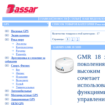
ГЛАВНАЯ
НОВОСТИ
СТАТЬИ
НАШ ВИДЕОБЛО
GPS
СПИСОК ТОВАРОВ КАТЕГОРИИ Река-мо
Носимые GPS
Количество товаров в этой категории : 17
Экшн-камеры
Страницы :
1
2
3
Река-море
Эхолоты
Картплоттеры
GARMIN GMR 18 XHD
Радары
Panoptix
GMR 18 x
Дрессировка и слежение за
собаками
поколен
Спорт, Фитнес
высоким
Бег
Фитнес
сочета
Плавание
Велоспорт
использ
Гольф
Универсальные
функци
Автомобильные
Мотоциклетные GPS
управлени
Авиационные GPS
OEM GPS