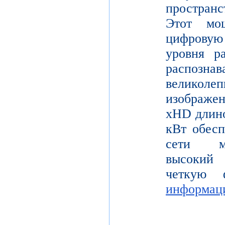
пространс
Этот мо
цифрову
уровня р
распо
велико
изображе
xHD длино
кВт обесп
сети мо
высокий 
четкую 
информац