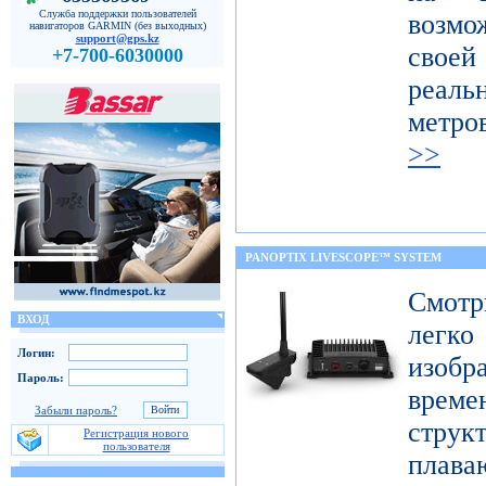
Служба поддержки пользователей
возмо
навигаторов GARMIN (без выходных)
support@gps.kz
свое
+7-700-6030000
реал
метро
>>
PANOPTIX LIVESCOPE™ SYSTEM
Смот
ВХОД
легк
Логин:
изобр
Пароль:
врем
Забыли пароль?
струк
Регистрация нового
пользователя
плав