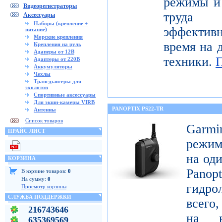
режимы и 
Видеорегистраторы
труда 
Аксессуары
Наборы (крепление +
эффектив
питание)
Морские крепления
время на 
Крепления на руль
Адаперы от 12В
техники.
Адаптеры от 220В
Аккумуляторы
Чехлы
Трансдьюсеры для
эхолотов
Спортивные аксессуары
Для экшн-камеры VIRB
PANOPTIX PS22-TR
Антенны
Список товаров
Garm
ПРАЙС ЛИСТ
режим
на оди
КОРЗИНА
Pan
В корзине товаров:
0
На сумму:
0
гидро
Просмотр корзины
СЛУЖБА ПОДДЕРЖКИ
всего,
216743646
на в
635369569