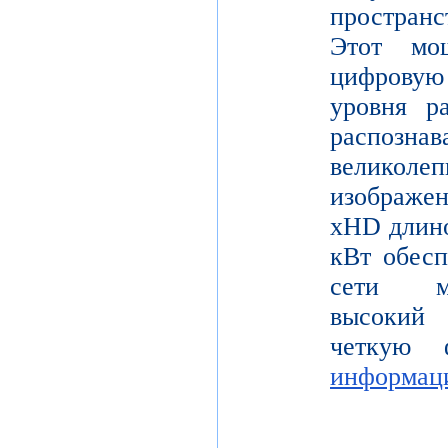
пространс
Этот мо
цифрову
уровня р
распо
велико
изображе
xHD длино
кВт обесп
сети мо
высокий 
четкую 
информац