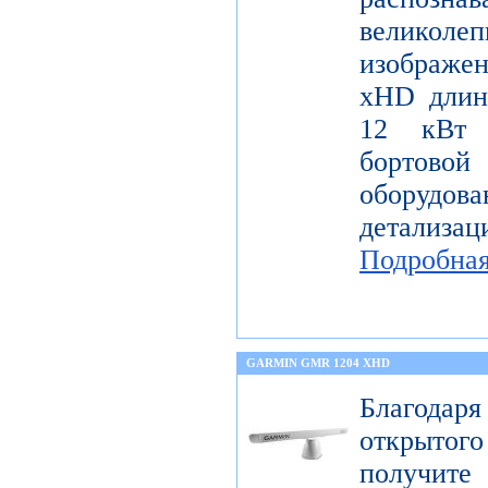
велико
изображе
xHD длин
12 кВт 
бортов
оборудо
детализац
Подробна
GARMIN GMR 1204 XHD
Благода
открытог
получите