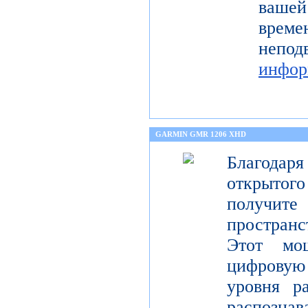
ваше
време
неп
инфор
GARMIN GMR 1206 XHD
Благода
открытог
получите
пространс
Этот мо
цифрову
уровня р
распо