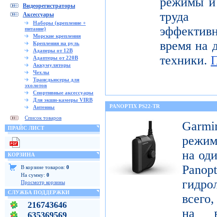
режимы и 
Видеорегистраторы
труда 
Аксессуары
Наборы (крепление +
эффектив
питание)
Морские крепления
время на 
Крепления на руль
Адаперы от 12В
техники.
Адаптеры от 220В
Аккумуляторы
Чехлы
Трансдьюсеры для
эхолотов
Спортивные аксессуары
Для экшн-камеры VIRB
PANOPTIX PS22-TR
Антенны
Список товаров
Garm
ПРАЙС ЛИСТ
режим
на оди
КОРЗИНА
Pan
В корзине товаров:
0
На сумму:
0
гидро
Просмотр корзины
СЛУЖБА ПОДДЕРЖКИ
всего,
216743646
на в
635369569