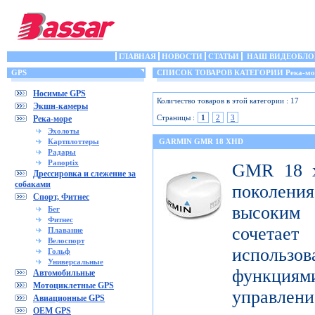
ГЛАВНАЯ
НОВОСТИ
СТАТЬИ
НАШ ВИДЕОБЛО
GPS
СПИСОК ТОВАРОВ КАТЕГОРИИ Река-мо
Носимые GPS
Количество товаров в этой категории : 17
Экшн-камеры
Страницы :
1
2
3
Река-море
Эхолоты
Картплоттеры
GARMIN GMR 18 XHD
Радары
Panoptix
GMR 18 x
Дрессировка и слежение за
собаками
поколен
Спорт, Фитнес
высоким
Бег
Фитнес
сочета
Плавание
Велоспорт
использ
Гольф
Универсальные
функци
Автомобильные
Мотоциклетные GPS
управлени
Авиационные GPS
OEM GPS