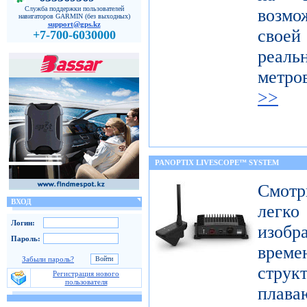
Служба поддержки пользователей
возмо
навигаторов GARMIN (без выходных)
support@gps.kz
свое
+7-700-6030000
реал
метро
>>
PANOPTIX LIVESCOPE™ SYSTEM
Смот
ВХОД
легк
Логин:
изобр
Пароль:
врем
Забыли пароль?
струк
Регистрация нового
пользователя
плав