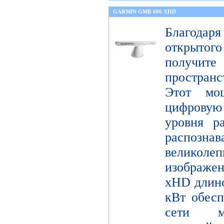
GARMIN GMR 606 XHD
Благода
открытог
получите
пространс
Этот мо
цифрову
уровня р
распо
велико
изображ
xHD длино
кВт обесп
сети мо