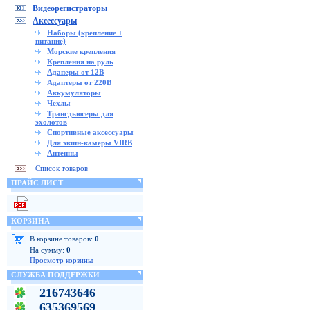
Видеорегистраторы
Аксессуары
Наборы (крепление +
питание)
Морские крепления
Крепления на руль
Адаперы от 12В
Адаптеры от 220В
Аккумуляторы
Чехлы
Трансдьюсеры для
эхолотов
Спортивные аксессуары
Для экшн-камеры VIRB
Антенны
Список товаров
ПРАЙС ЛИСТ
КОРЗИНА
В корзине товаров:
0
На сумму:
0
Просмотр корзины
СЛУЖБА ПОДДЕРЖКИ
216743646
635369569