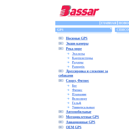
ГЛАВНАЯ
НОВО
GPS
СПИСОК 
Носимые GPS
Экшн-камеры
Река-море
Эхолоты
Картплоттеры
Радары
Panoptix
Дрессировка и слежение за
собаками
Спорт, Фитнес
Бег
Фитнес
Плавание
Велоспорт
Гольф
Универсальные
Автомобильные
Мотоциклетные GPS
Авиационные GPS
OEM GPS