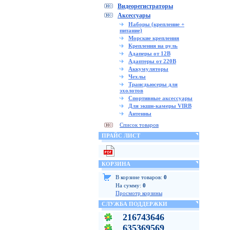
Видеорегистраторы
Аксессуары
Наборы (крепление +
питание)
Морские крепления
Крепления на руль
Адаперы от 12В
Адаптеры от 220В
Аккумуляторы
Чехлы
Трансдьюсеры для
эхолотов
Спортивные аксессуары
Для экшн-камеры VIRB
Антенны
Список товаров
ПРАЙС ЛИСТ
КОРЗИНА
В корзине товаров:
0
На сумму:
0
Просмотр корзины
СЛУЖБА ПОДДЕРЖКИ
216743646
635369569