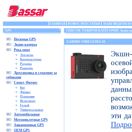
ГЛАВНАЯ
НОВОСТИ
СТАТЬИ
НАШ ВИДЕОБЛО
GPS
СПИСОК ТОВАРОВ КАТЕГОРИИ Экшн-к
Носимые GPS
GARMIN VIRB ULTRA 30
Экшн-камеры
Река-море
Экшн-
Эхолоты
Картплоттеры
осе
Радары
Panoptix
изоб
Дрессировка и слежение за
собаками
управ
Спорт, Фитнес
дан
Бег
Фитнес
расст
Плавание
Велоспорт
возмо
Гольф
Универсальные
эти да
Автомобильные
Мотоциклетные GPS
Подро
Авиационные GPS
OEM GPS