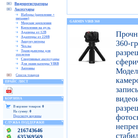
Видеорегистраторы
Аксессуары
Наборы (крепление +
питание)
GARMIN VIRB 360
Морские крепления
Крепления на руль
Проч
Адаперы от 12В
Адаптеры от 220В
360-
Аккумуляторы
Чехлы
разр
Трансдьюсеры для
эхолотов
Спортивные аксессуары
сфери
Для экшн-камеры VIRB
Антенны
Модел
Список товаров
каме
ПРАЙС ЛИСТ
запис
видео
КОРЗИНА
разр
В корзине товаров:
0
На сумму:
0
фото
Просмотр корзины
СЛУЖБА ПОДДЕРЖКИ
непре
216743646
ста
635369569