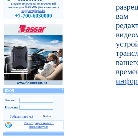
Служба поддержки пользователей
разре
навигаторов GARMIN (без выходных)
support@gps.kz
вам 
+7-700-6030000
реда
видео
устро
тран
вашег
вр
инфор
ВХОД
Логин:
Пароль:
Забыли пароль?
Регистрация нового
пользователя