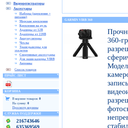
Видеорегистраторы
Аксессуары
Наборы (крепление +
питание)
GARMIN VIRB 360
Морские крепления
Крепления на руль
Проч
Адаперы от 12В
Адаптеры от 220В
360-
Аккумуляторы
Чехлы
разр
Трансдьюсеры для
эхолотов
Спортивные аксессуары
сфери
Для экшн-камеры VIRB
Антенны
Модел
Список товаров
каме
ПРАЙС ЛИСТ
запис
видео
КОРЗИНА
разр
В корзине товаров:
0
На сумму:
0
фото
Просмотр корзины
СЛУЖБА ПОДДЕРЖКИ
непре
216743646
ста
635369569