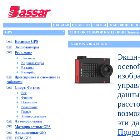
ГЛАВНАЯ
НОВОСТИ
СТАТЬИ
НАШ ВИДЕОБЛО
GPS
СПИСОК ТОВАРОВ КАТЕГОРИИ Экшн-к
Носимые GPS
GARMIN VIRB ULTRA 30
Экшн-камеры
Река-море
Экшн-
Эхолоты
Картплоттеры
осе
Радары
Panoptix
изоб
Дрессировка и слежение за
собаками
управ
Спорт, Фитнес
дан
Бег
Фитнес
расст
Плавание
Велоспорт
возмо
Гольф
Универсальные
эти да
Автомобильные
Мотоциклетные GPS
Подро
Авиационные GPS
OEM GPS