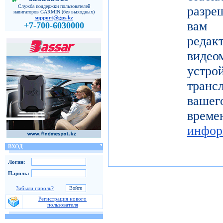
Служба поддержки пользователей
разре
навигаторов GARMIN (без выходных)
support@gps.kz
вам 
+7-700-6030000
реда
видео
устро
тран
вашег
вр
инфор
ВХОД
Логин:
Пароль:
Забыли пароль?
Регистрация нового
пользователя