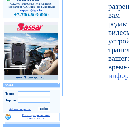
Служба поддержки пользователей
разре
навигаторов GARMIN (без выходных)
support@gps.kz
вам 
+7-700-6030000
реда
видео
устро
тран
вашег
вр
инфор
ВХОД
Логин:
Пароль:
Забыли пароль?
Регистрация нового
пользователя