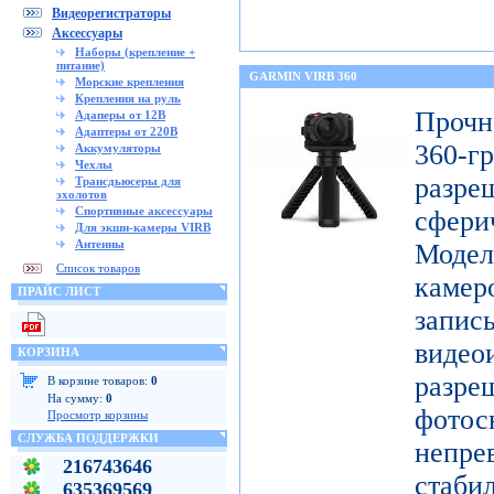
Видеорегистраторы
Аксессуары
Наборы (крепление +
питание)
GARMIN VIRB 360
Морские крепления
Крепления на руль
Проч
Адаперы от 12В
Адаптеры от 220В
360-
Аккумуляторы
Чехлы
разр
Трансдьюсеры для
эхолотов
Спортивные аксессуары
сфери
Для экшн-камеры VIRB
Антенны
Модел
Список товаров
каме
ПРАЙС ЛИСТ
запис
видео
КОРЗИНА
разр
В корзине товаров:
0
На сумму:
0
фото
Просмотр корзины
СЛУЖБА ПОДДЕРЖКИ
непре
216743646
ста
635369569