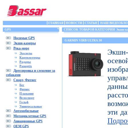
ГЛАВНАЯ
НОВОСТИ
СТАТЬИ
НАШ ВИДЕОБЛО
GPS
СПИСОК ТОВАРОВ КАТЕГОРИИ Экшн-к
Носимые GPS
GARMIN VIRB ULTRA 30
Экшн-камеры
Река-море
Экшн-
Эхолоты
Картплоттеры
осе
Радары
Panoptix
изоб
Дрессировка и слежение за
собаками
управ
Спорт, Фитнес
дан
Бег
Фитнес
расст
Плавание
Велоспорт
возмо
Гольф
Универсальные
эти да
Автомобильные
Мотоциклетные GPS
Подро
Авиационные GPS
OEM GPS