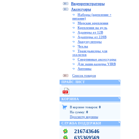
Видеорегистраторы
Аксессуары
Наборы (крепление +
питание)
Морские крепления
Крепления на руль
Адаперы от 12В
Адаптеры от 220В
Аккумуляторы
Чехлы
Трансдьюсеры для
эхолотов
Спортивные аксессуары
Для экшн-камеры VIRB
Антенны
Список товаров
ПРАЙС ЛИСТ
КОРЗИНА
В корзине товаров:
0
На сумму:
0
Просмотр корзины
СЛУЖБА ПОДДЕРЖКИ
216743646
635369569