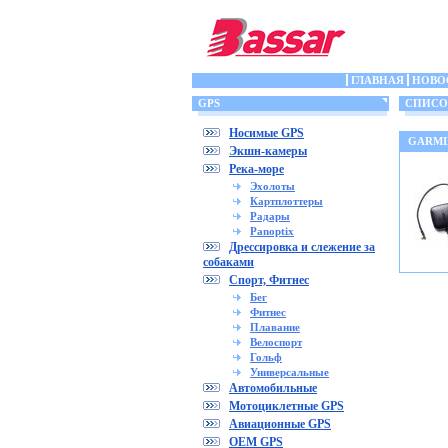
ГЛАВНАЯ
НОВО
GPS
СПИСОК
Носимые GPS
GARMI
Экшн-камеры
Река-море
Эхолоты
Картплоттеры
Радары
Panoptix
Дрессировка и слежение за
собаками
Спорт, Фитнес
Бег
Фитнес
Плавание
Велоспорт
Гольф
Универсальные
Автомобильные
Мотоциклетные GPS
Авиационные GPS
OEM GPS