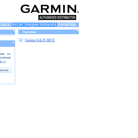
ОИСК
РЕГИСТРАЦИЯ ПРИБОРА
ПОМОЩЬ
Антенны
Garmin GA 25 MCX
лов со
епления
я >>