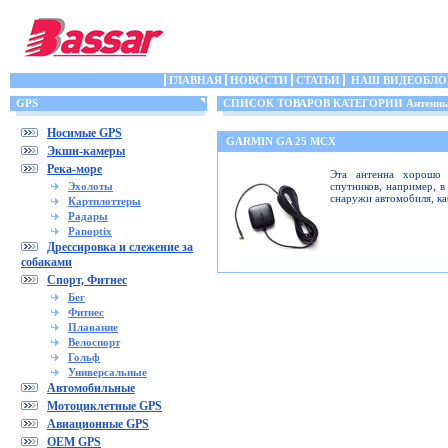
ГЛАВНАЯ
НОВОСТИ
СТАТЬИ
НАШ ВИДЕОБЛО
GPS
СПИСОК ТОВАРОВ КАТЕГОРИИ Антенн
Носимые GPS
GARMIN GA 25 MCX
Экшн-камеры
Река-море
Эта антенна хорошо 
Эхолоты
спутников, например, в
снаружи автомобиля, ка
Картплоттеры
Радары
Panoptix
Дрессировка и слежение за
собаками
Спорт, Фитнес
Бег
Фитнес
Плавание
Велоспорт
Гольф
Универсальные
Автомобильные
Мотоциклетные GPS
Авиационные GPS
OEM GPS