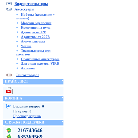
Видеорегистраторы
Аксессуары
Наборы (крепление +
питание)
Морские крепления
Крепления на руль
Адаперы от 12В
Адаптеры от 220В
Аккумуляторы
Чехлы
Трансдьюсеры для
эхолотов
Спортивные аксессуары
Для экшн-камеры VIRB
Антенны
Список товаров
ПРАЙС ЛИСТ
КОРЗИНА
В корзине товаров:
0
На сумму:
0
Просмотр корзины
СЛУЖБА ПОДДЕРЖКИ
216743646
635369569