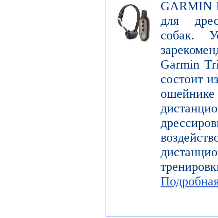
GARMIN De
для дре
собак. У
зарекомен
Garmin Tr
состоит и
ошейн
дистанци
дрессир
воздей
дистанцио
трениров
Подробна