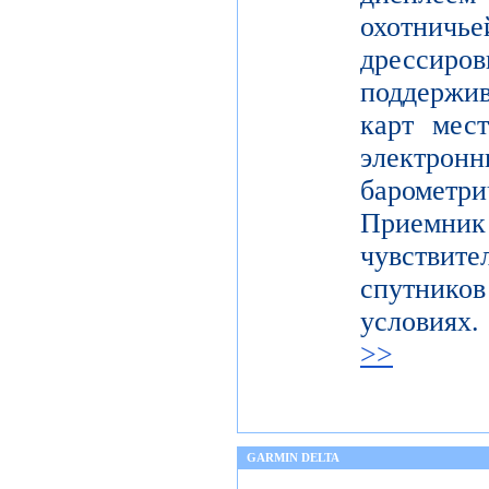
охотничье
дресси
поддержи
карт мес
электронн
баромет
Приемни
чувствите
спутник
условия
>>
GARMIN DELTA