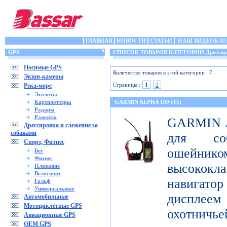
ГЛАВНАЯ
НОВОСТИ
СТАТЬИ
НАШ ВИДЕОБЛО
GPS
СПИСОК ТОВАРОВ КАТЕГОРИИ Дрессировка
Носимые GPS
Количество товаров в этой категории : 7
Экшн-камеры
Страницы :
1
2
Река-море
Эхолоты
Картплоттеры
GARMIN ALPHA 100 (T5)
Радары
Panoptix
GARMIN Al
Дрессировка и слежение за
собаками
для со
Спорт, Фитнес
ошейник
Бег
Фитнес
высококл
Плавание
Велоспорт
навигатор
Гольф
Универсальные
дисплеем 
Автомобильные
Мотоциклетные GPS
охотничье
Авиационные GPS
OEM GPS