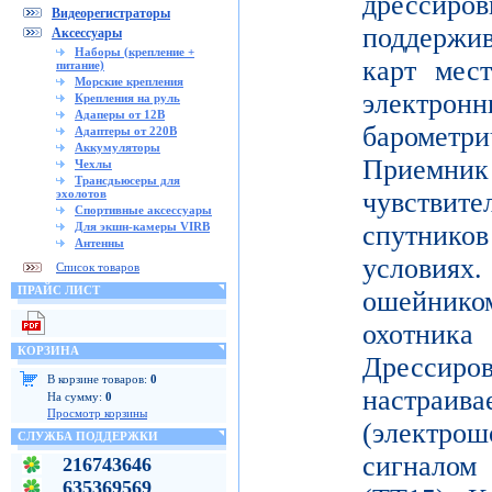
дрессиро
Видеорегистраторы
поддержи
Аксессуары
Наборы (крепление +
карт мес
питание)
Морские крепления
электронн
Крепления на руль
Адаперы от 12В
баромет
Адаптеры от 220В
Аккумуляторы
Приемни
Чехлы
Трансдьюсеры для
эхолотов
чувствите
Спортивные аксессуары
Для экшн-камеры VIRB
спутник
Антенны
условиях
Список товаров
ПРАЙС ЛИСТ
ошейнико
охотника
КОРЗИНА
Дресси
В корзине товаров:
0
настраива
На сумму:
0
Просмотр корзины
(электр
СЛУЖБА ПОДДЕРЖКИ
сигнало
216743646
635369569