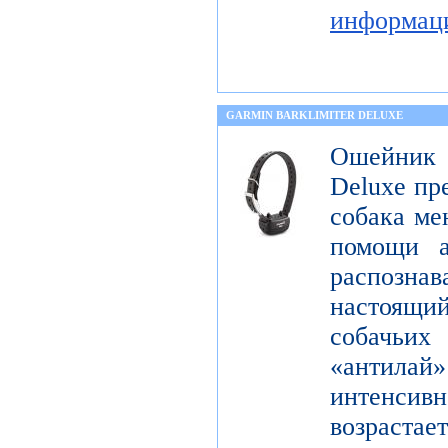
информац
GARMIN BARKLIMITER DELUXE
Ошейник
Deluxe пр
собака ме
помощи а
распознав
настоящ
собачьи
«антилай»
интенсивн
возраста