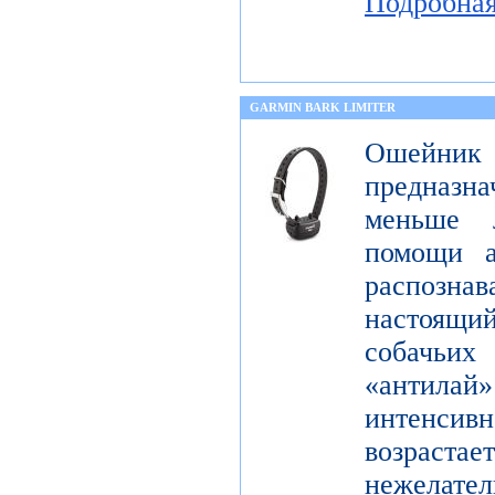
Подробна
GARMIN BARK LIMITER
Ошейник
предназна
меньше 
помощи а
распознав
настоящ
собачьи
«антилай»
интенсивн
возраста
нежелат