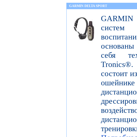
GARMIN DELTA SPORT
GARMIN De
систем
воспита
основаны
себя те
Tronics
состоит и
ошейн
дистанци
дрессир
воздей
дистанцио
трениров