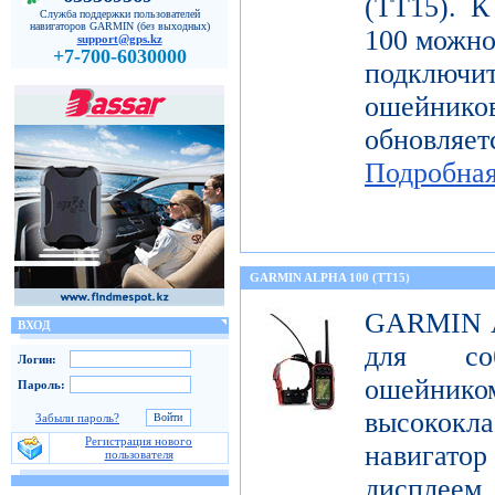
(TT15). К
Служба поддержки пользователей
навигаторов GARMIN (без выходных)
100 можн
support@gps.kz
+7-700-6030000
подключи
ошейнико
обновляе
Подробна
GARMIN ALPHA 100 (TT15)
GARMIN Al
ВХОД
для со
Логин:
ошейник
Пароль:
высококл
Забыли пароль?
Регистрация нового
навигатор
пользователя
дисплеем 