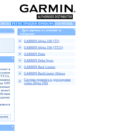
ОИСК
РЕГИСТРАЦИЯ ПРИБОРА
ПОМОЩЬ
Дрессировка и слежение за
собаками
GARMIN Alpha 100 (T5)
GARMIN Alpha 100 (TT15)
GARMIN Delta
GARMIN Delta Sport
GARMIN Bark Limiter
етает в
исплеем
GARMIN BarkLimiter Deluxe
(TT15).
снащена
Cистема трекинга и дрессировки
ник GPS
собак Alpha 200i
ложных
а может
йствия
одному
ляется