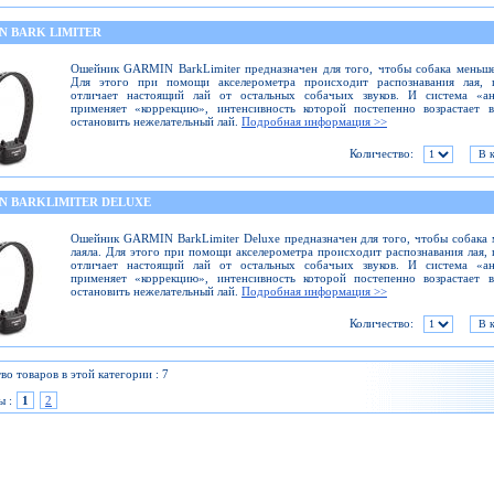
N BARK LIMITER
Ошейник GARMIN BarkLimiter предназначен для того, чтобы собака меньше
Для этого при помощи акселерометра происходит распознавания лая, 
отличает настоящий лай от остальных собачьих звуков. И система «ан
применяет «коррекцию», интенсивность которой постепенно возрастает 
остановить нежелательный лай.
Подробная информация >>
Количество:
N BARKLIMITER DELUXE
Ошейник GARMIN BarkLimiter Deluxe предназначен для того, чтобы собака
лаяла. Для этого при помощи акселерометра происходит распознавания лая,
отличает настоящий лай от остальных собачьих звуков. И система «ан
применяет «коррекцию», интенсивность которой постепенно возрастает 
остановить нежелательный лай.
Подробная информация >>
Количество:
во товаров в этой категории : 7
ы :
1
2