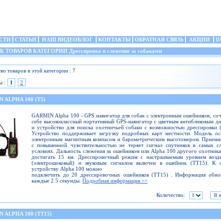
СТИ
СТАТЬИ
НАШ ВИДЕОБЛОГ
КОНТАКТЫ
ОБРАТНАЯ СВЯЗЬ
АКЦИИ
П
ТОВАРОВ КАТЕГОРИИ Дрессировка и слежение за собаками
во товаров в этой категории : 7
ы :
1
2
 ALPHA 100 (T5)
GARMIN Alpha 100 - GPS навигатор для собак c электронным ошейником, соч
себе высококлассный портативный GPS-навигатор с цветным антибликовым д
и устройство для поиска охотничьей собаки с возможностью дрессировки 
Устройство поддерживает загрузку подробных карт местности. Модель о
электронным магнитным компасом и барометрическим высотомером. Прием
с повышенной чувствительностью не теряет сигнал спутников в самых с
условиях. Дальность слежения за ошейником или Alpha 100 другого охотник
достигать 15 км. Дрессировочный режим с настраиваемым уровнем возде
(электрошоковый) и звуковым сигналом включен в ошейник (TT15). К 
устройству Alpha 100 можно
подключить до 20 дрессировочных ошейников (TT15) . Информация обнов
каждые 2.5 секунды.
Подробная информация >>
Количество:
 ALPHA 100 (TT15)