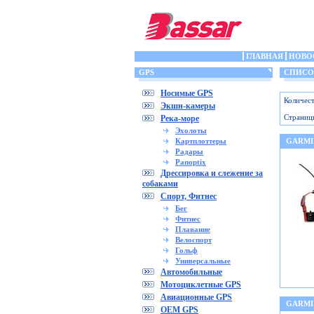
ГЛАВНАЯ
НОВО
GPS
СПИСОК 
Носимые GPS
Количест
Экшн-камеры
Страниц
Река-море
Эхолоты
Картплоттеры
GARMIN
Радары
Panoptix
Дрессировка и слежение за
собаками
Спорт, Фитнес
Бег
Фитнес
Плавание
Велоспорт
Гольф
Универсальные
Автомобильные
Мотоциклетные GPS
Авиационные GPS
GARMIN
OEM GPS