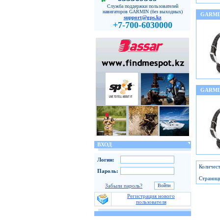
Служба поддержки пользователей
навигаторов GARMIN (без выходных)
GARMI
support@gps.kz
+7-700-6030000
GARMI
ВХОД
Логин:
Количест
Пароль:
Страниц
Забыли пароль?
Регистрация нового
пользователя