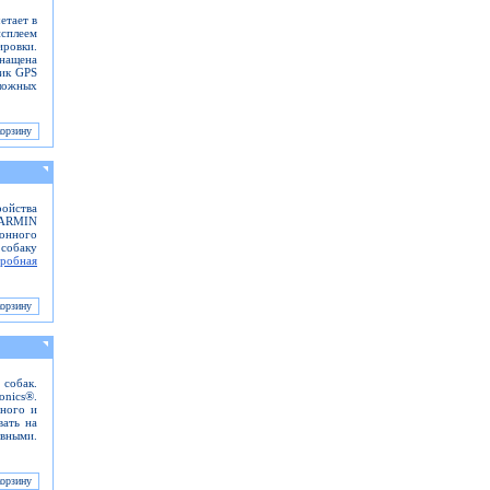
етает в
исплеем
ровки.
снащена
ник GPS
ложных
ройства
GARMIN
ионного
собаку
робная
 собак.
onics®.
тного и
вать на
вными.