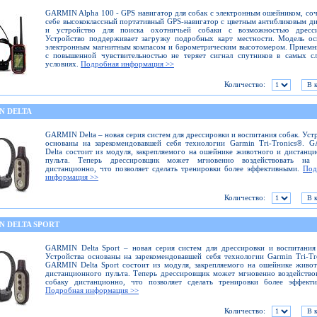
GARMIN Alpha 100 - GPS навигатор для собак c электронным ошейником, соч
себе высококлассный портативный GPS-навигатор с цветным антибликовым д
и устройство для поиска охотничьей собаки с возможностью дресси
Устройство поддерживает загрузку подробных карт местности. Модель о
электронным магнитным компасом и барометрическим высотомером. Прием
с повышенной чувствительностью не теряет сигнал спутников в самых с
условиях.
Подробная информация >>
Количество:
N DELTA
GARMIN Delta – новая серия систем для дрессировки и воспитания собак. Уст
основаны на зарекомендовавшей себя технологии Garmin Tri-Tronics®. 
Delta состоит из модуля, закрепляемого на ошейнике животного и дистанц
пульта. Теперь дрессировщик может мгновенно воздействовать на 
дистанционно, что позволяет сделать тренировки более эффективными.
Под
информация >>
Количество:
N DELTA SPORT
GARMIN Delta Sport – новая серия систем для дрессировки и воспитания
Устройства основаны на зарекомендовавшей себя технологии Garmin Tri-Tr
GARMIN Delta Sport состоит из модуля, закрепляемого на ошейнике живо
дистанционного пульта. Теперь дрессировщик может мгновенно воздейство
собаку дистанционно, что позволяет сделать тренировки более эффекти
Подробная информация >>
Количество: