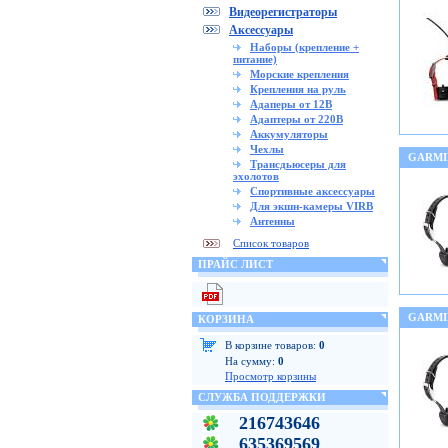
Видеорегистраторы
Аксессуары
Наборы (крепление +
питание)
Морские крепления
Крепления на руль
Адаперы от 12В
Адаптеры от 220В
Аккумуляторы
Чехлы
GARMI
Трансдьюсеры для
эхолотов
Спортивные аксессуары
Для экшн-камеры VIRB
Антенны
Список товаров
ПРАЙС ЛИСТ
GARMI
КОРЗИНА
В корзине товаров:
0
На сумму:
0
Просмотр корзины
СЛУЖБА ПОДДЕРЖКИ
216743646
635369569