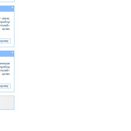
 лаяла.
прибор
тилай»
в целях
 меньше
 прибор
тилай»
в целях