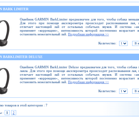
N BARK LIMITER
Ошейник GARMIN BarkLimiter предназначен для того, чтобы собака меньше
Для этого при помощи акселерометра происходит распознавания лая, 
отличает настоящий лай от остальных собачьих звуков. И система «ан
применяет «коррекцию», интенсивность которой постепенно возрастает 
остановить нежелательный лай.
Подробная информация >>
Количество:
N BARKLIMITER DELUXE
Ошейник GARMIN BarkLimiter Deluxe предназначен для того, чтобы собака
лаяла. Для этого при помощи акселерометра происходит распознавания лая,
отличает настоящий лай от остальных собачьих звуков. И система «ан
применяет «коррекцию», интенсивность которой постепенно возрастает 
остановить нежелательный лай.
Подробная информация >>
Количество:
во товаров в этой категории : 7
ы :
1
2