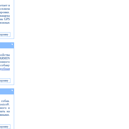
етает в
исплеем
ровки.
снащена
ник GPS
ложных
ройства
GARMIN
ионного
собаку
робная
 собак.
onics®.
тного и
вать на
вными.