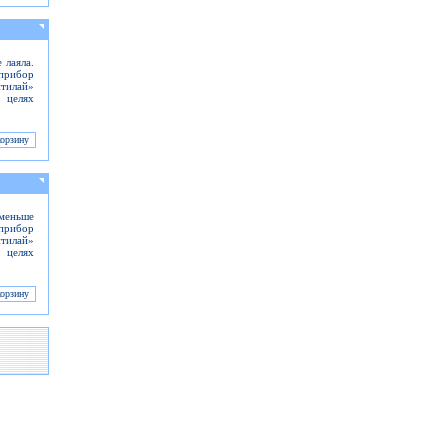
 лаяла.
прибор
тилай»
в целях
 меньше
 прибор
тилай»
в целях