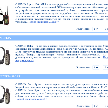
GARMIN Alpha 100 - GPS навигатор для собак c электронным ошейником, соч
себе высококлассный портативный GPS-навигатор с цветным антибликовым д
и устройство для поиска охотничьей собаки с возможностью дресси
Устройство поддерживает загрузку подробных карт местности. Модель о
электронным магнитным компасом и барометрическим высотомером. Прием
с повышенной чувствительностью не теряет сигнал спутников в самых с
условиях.
Подробная информация >>
Количество:
N DELTA
GARMIN Delta – новая серия систем для дрессировки и воспитания собак. Уст
основаны на зарекомендовавшей себя технологии Garmin Tri-Tronics®. 
Delta состоит из модуля, закрепляемого на ошейнике животного и дистанц
пульта. Теперь дрессировщик может мгновенно воздействовать на 
дистанционно, что позволяет сделать тренировки более эффективными.
Под
информация >>
Количество:
N DELTA SPORT
GARMIN Delta Sport – новая серия систем для дрессировки и воспитания
Устройства основаны на зарекомендовавшей себя технологии Garmin Tri-Tr
GARMIN Delta Sport состоит из модуля, закрепляемого на ошейнике живо
дистанционного пульта. Теперь дрессировщик может мгновенно воздейство
собаку дистанционно, что позволяет сделать тренировки более эффекти
Подробная информация >>
Количество: