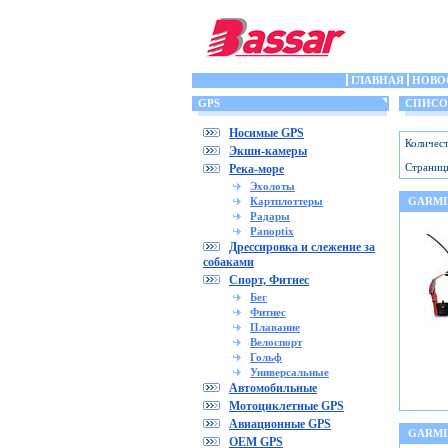
ГЛАВНАЯ
НОВО
GPS
СПИСОК 
Носимые GPS
Количест
Экшн-камеры
Страниц
Река-море
Эхолоты
Картплоттеры
GARMIN
Радары
Panoptix
Дрессировка и слежение за
собаками
Спорт, Фитнес
Бег
Фитнес
Плавание
Велоспорт
Гольф
Универсальные
Автомобильные
Мотоциклетные GPS
Авиационные GPS
GARMIN
OEM GPS