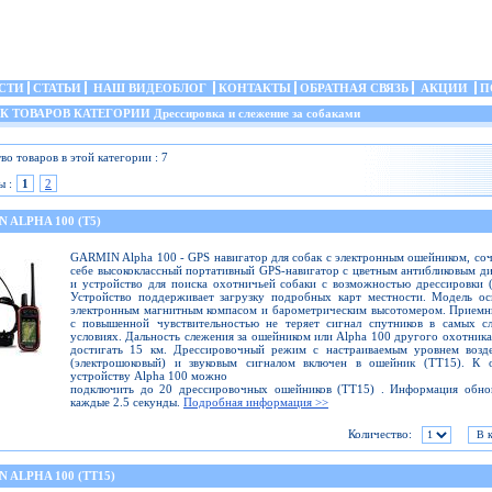
СТИ
СТАТЬИ
НАШ ВИДЕОБЛОГ
КОНТАКТЫ
ОБРАТНАЯ СВЯЗЬ
АКЦИИ
П
ТОВАРОВ КАТЕГОРИИ Дрессировка и слежение за собаками
во товаров в этой категории : 7
ы :
1
2
 ALPHA 100 (T5)
GARMIN Alpha 100 - GPS навигатор для собак c электронным ошейником, соч
себе высококлассный портативный GPS-навигатор с цветным антибликовым д
и устройство для поиска охотничьей собаки с возможностью дрессировки 
Устройство поддерживает загрузку подробных карт местности. Модель о
электронным магнитным компасом и барометрическим высотомером. Прием
с повышенной чувствительностью не теряет сигнал спутников в самых с
условиях. Дальность слежения за ошейником или Alpha 100 другого охотник
достигать 15 км. Дрессировочный режим с настраиваемым уровнем возде
(электрошоковый) и звуковым сигналом включен в ошейник (TT15). К 
устройству Alpha 100 можно
подключить до 20 дрессировочных ошейников (TT15) . Информация обнов
каждые 2.5 секунды.
Подробная информация >>
Количество:
 ALPHA 100 (TT15)