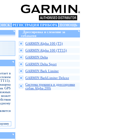
ОИСК
РЕГИСТРАЦИЯ ПРИБОРА
ПОМОЩЬ
Дрессировка и слежение за
собаками
GARMIN Alpha 100 (T5)
GARMIN Alpha 100 (TT15)
GARMIN Delta
GARMIN Delta Sport
GARMIN Bark Limiter
етает в
исплеем
GARMIN BarkLimiter Deluxe
(TT15).
снащена
Cистема трекинга и дрессировки
ник GPS
собак Alpha 200i
ложных
а может
йствия
одному
ляется