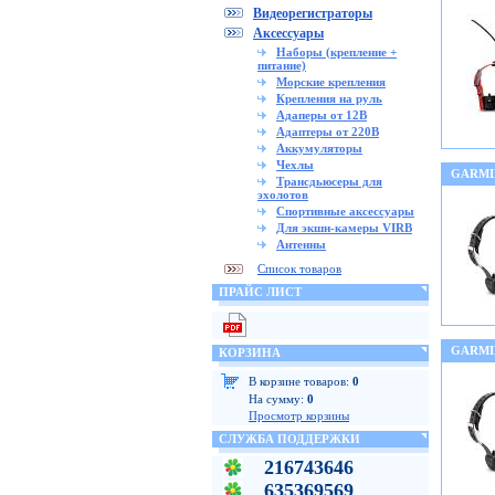
Видеорегистраторы
Аксессуары
Наборы (крепление +
питание)
Морские крепления
Крепления на руль
Адаперы от 12В
Адаптеры от 220В
Аккумуляторы
Чехлы
GARMI
Трансдьюсеры для
эхолотов
Спортивные аксессуары
Для экшн-камеры VIRB
Антенны
Список товаров
ПРАЙС ЛИСТ
GARMI
КОРЗИНА
В корзине товаров:
0
На сумму:
0
Просмотр корзины
СЛУЖБА ПОДДЕРЖКИ
216743646
635369569