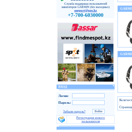
Служба поддержки пользователей
навигаторов GARMIN (без выходных)
GARMI
support@gps.kz
+7-700-6030000
GARMI
ВХОД
Логин:
Количест
Пароль:
Страниц
Забыли пароль?
Регистрация нового
пользователя