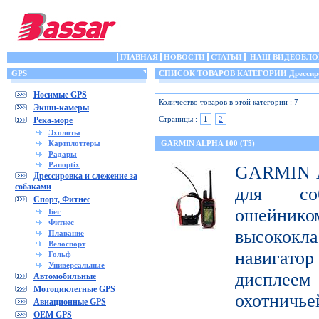
ГЛАВНАЯ
НОВОСТИ
СТАТЬИ
НАШ ВИДЕОБЛО
GPS
СПИСОК ТОВАРОВ КАТЕГОРИИ Дрессировка
Носимые GPS
Количество товаров в этой категории : 7
Экшн-камеры
Страницы :
1
2
Река-море
Эхолоты
Картплоттеры
GARMIN ALPHA 100 (T5)
Радары
Panoptix
GARMIN Al
Дрессировка и слежение за
собаками
для со
Спорт, Фитнес
ошейник
Бег
Фитнес
высококл
Плавание
Велоспорт
навигатор
Гольф
Универсальные
дисплеем 
Автомобильные
Мотоциклетные GPS
охотничье
Авиационные GPS
OEM GPS