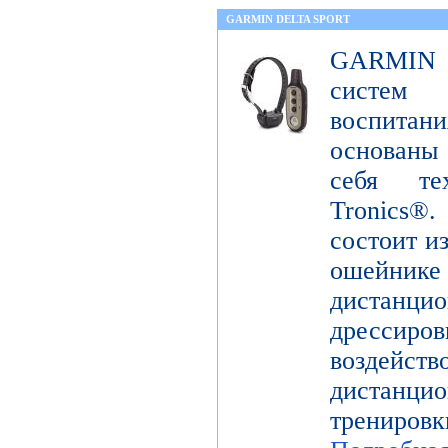
GARMIN DELTA SPORT
GARMIN De
систем
воспита
основаны
себя те
Tronics
состоит и
ошейн
дистанци
дрессир
воздей
дистанцио
трениров