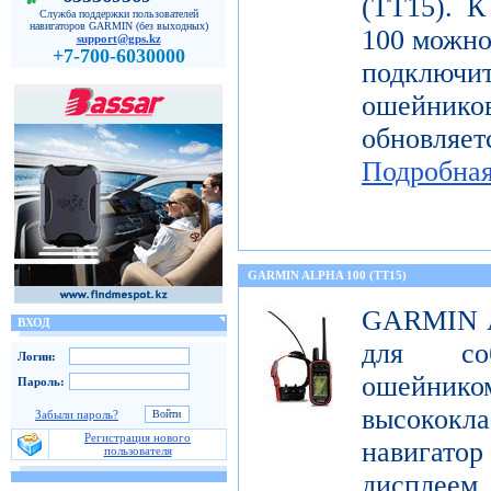
(TT15). К
Служба поддержки пользователей
навигаторов GARMIN (без выходных)
100 можн
support@gps.kz
+7-700-6030000
подключи
ошейнико
обновляе
Подробна
GARMIN ALPHA 100 (TT15)
GARMIN Al
ВХОД
для со
Логин:
ошейник
Пароль:
высококл
Забыли пароль?
Регистрация нового
навигатор
пользователя
дисплеем 