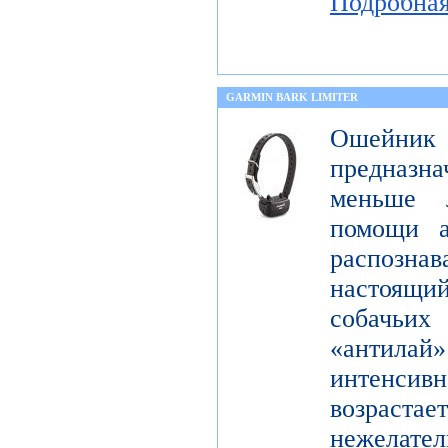
Подробна
GARMIN BARK LIMITER
Ошейник
предназна
меньше 
помощи а
распознав
настоящ
собачьи
«антилай»
интенсивн
возраста
нежелат