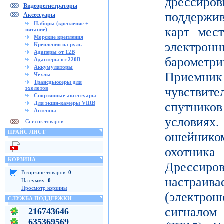
дрессиро
Видеорегистраторы
поддержи
Аксессуары
Наборы (крепление +
карт мес
питание)
Морские крепления
электронн
Крепления на руль
Адаперы от 12В
баромет
Адаптеры от 220В
Аккумуляторы
Приемни
Чехлы
Трансдьюсеры для
эхолотов
чувствите
Спортивные аксессуары
Для экшн-камеры VIRB
спутник
Антенны
условиях
Список товаров
ПРАЙС ЛИСТ
ошейнико
охотника
КОРЗИНА
Дресси
В корзине товаров:
0
настраива
На сумму:
0
Просмотр корзины
(электр
СЛУЖБА ПОДДЕРЖКИ
сигнало
216743646
635369569