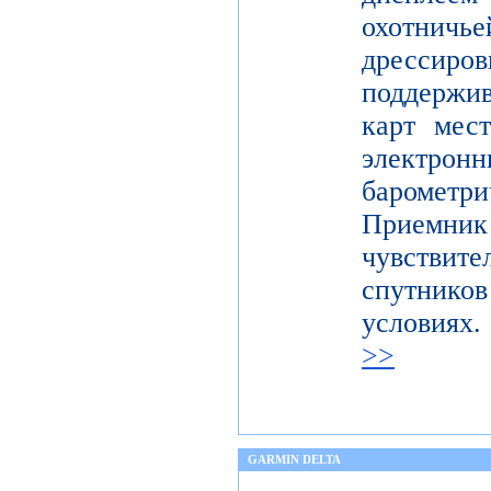
охотничье
дресси
поддержи
карт мес
электронн
баромет
Приемни
чувствите
спутник
условия
>>
GARMIN DELTA