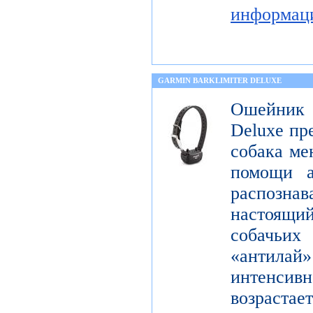
информац
GARMIN BARKLIMITER DELUXE
Ошейник
Deluxe пр
собака ме
помощи а
распознав
настоящ
собачьи
«антилай»
интенсивн
возраста