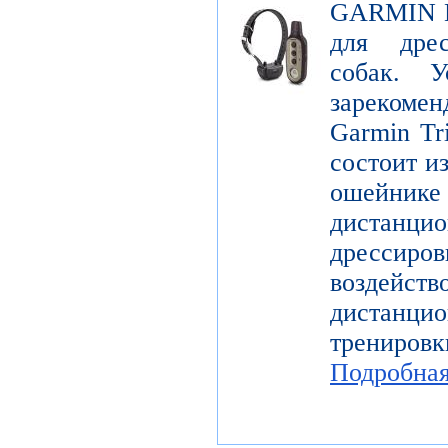
GARMIN De
для дре
собак. У
зарекомен
Garmin Tr
состоит и
ошейн
дистанци
дрессир
воздей
дистанцио
трениров
Подробна