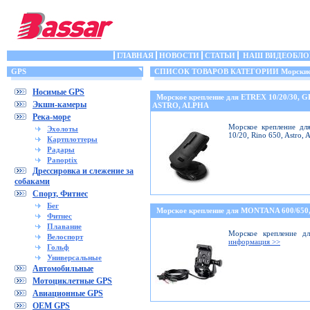
ГЛАВНАЯ
НОВОСТИ
СТАТЬИ
НАШ ВИДЕОБЛО
GPS
СПИСОК ТОВАРОВ КАТЕГОРИИ Морские 
Носимые GPS
Морское крепление для ETREX 10/20/30, 
Экшн-камеры
ASTRO, ALPHA
Река-море
Морское крепление дл
Эхолоты
10/20, Rino 650, Astro,
Картплоттеры
Радары
Panoptix
Дрессировка и слежение за
собаками
Спорт, Фитнес
Бег
Морское крепление для MONTANA 600/6
Фитнес
Плавание
Морское крепление дл
Велоспорт
информация >>
Гольф
Универсальные
Автомобильные
Мотоциклетные GPS
Авиационные GPS
OEM GPS