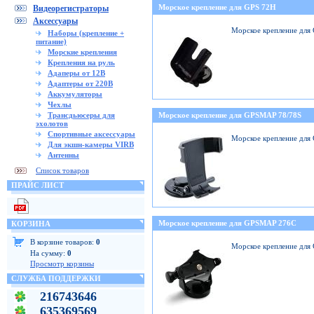
Морское крепление для GPS 72H
Видеорегистраторы
Аксессуары
Морское крепление для
Наборы (крепление +
питание)
Морские крепления
Крепления на руль
Адаперы от 12В
Адаптеры от 220В
Аккумуляторы
Чехлы
Трансдьюсеры для
Морское крепление для GPSMAP 78/78S
эхолотов
Спортивные аксессуары
Морское крепление для
Для экшн-камеры VIRB
Антенны
Список товаров
ПРАЙС ЛИСТ
Морское крепление для GPSMAP 276C
КОРЗИНА
В корзине товаров:
0
Морское крепление дл
На сумму:
0
Просмотр корзины
СЛУЖБА ПОДДЕРЖКИ
216743646
635369569