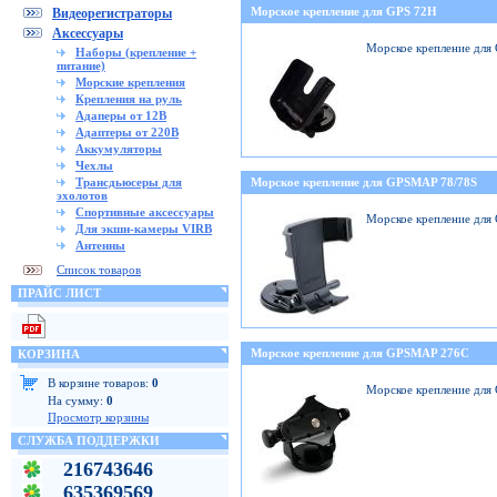
Морское крепление для GPS 72H
Видеорегистраторы
Аксессуары
Морское крепление для
Наборы (крепление +
питание)
Морские крепления
Крепления на руль
Адаперы от 12В
Адаптеры от 220В
Аккумуляторы
Чехлы
Трансдьюсеры для
Морское крепление для GPSMAP 78/78S
эхолотов
Спортивные аксессуары
Морское крепление для
Для экшн-камеры VIRB
Антенны
Список товаров
ПРАЙС ЛИСТ
Морское крепление для GPSMAP 276C
КОРЗИНА
В корзине товаров:
0
Морское крепление дл
На сумму:
0
Просмотр корзины
СЛУЖБА ПОДДЕРЖКИ
216743646
635369569