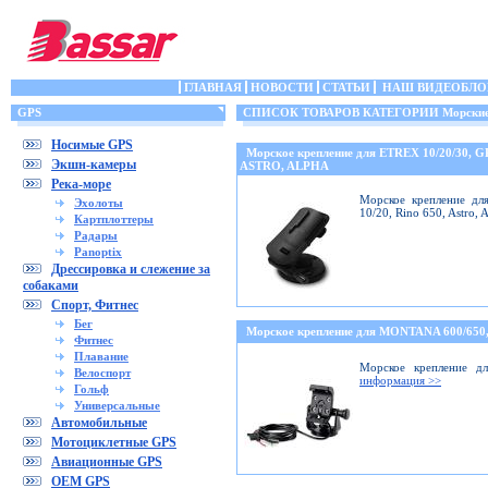
ГЛАВНАЯ
НОВОСТИ
СТАТЬИ
НАШ ВИДЕОБЛО
GPS
СПИСОК ТОВАРОВ КАТЕГОРИИ Морские 
Носимые GPS
Морское крепление для ETREX 10/20/30, 
Экшн-камеры
ASTRO, ALPHA
Река-море
Морское крепление дл
Эхолоты
10/20, Rino 650, Astro,
Картплоттеры
Радары
Panoptix
Дрессировка и слежение за
собаками
Спорт, Фитнес
Бег
Морское крепление для MONTANA 600/6
Фитнес
Плавание
Морское крепление дл
Велоспорт
информация >>
Гольф
Универсальные
Автомобильные
Мотоциклетные GPS
Авиационные GPS
OEM GPS