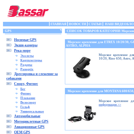
ГЛАВНАЯ
НОВОСТИ
СТАТЬИ
НАШ ВИДЕОБЛО
GPS
СПИСОК ТОВАРОВ КАТЕГОРИИ Морские 
Носимые GPS
Морское крепление для ETREX 10/20/30, 
Экшн-камеры
ASTRO, ALPHA
Река-море
Морское крепление дл
Эхолоты
10/20, Rino 650, Astro,
Картплоттеры
Радары
Panoptix
Дрессировка и слежение за
собаками
Спорт, Фитнес
Бег
Морское крепление для MONTANA 600/6
Фитнес
Плавание
Морское крепление дл
Велоспорт
информация >>
Гольф
Универсальные
Автомобильные
Мотоциклетные GPS
Авиационные GPS
OEM GPS