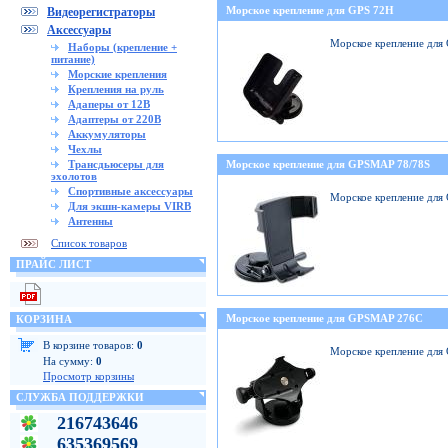
Морское крепление для GPS 72H
Видеорегистраторы
Аксессуары
Морское крепление для
Наборы (крепление +
питание)
Морские крепления
Крепления на руль
Адаперы от 12В
Адаптеры от 220В
Аккумуляторы
Чехлы
Трансдьюсеры для
Морское крепление для GPSMAP 78/78S
эхолотов
Спортивные аксессуары
Морское крепление для
Для экшн-камеры VIRB
Антенны
Список товаров
ПРАЙС ЛИСТ
Морское крепление для GPSMAP 276C
КОРЗИНА
В корзине товаров:
0
Морское крепление дл
На сумму:
0
Просмотр корзины
СЛУЖБА ПОДДЕРЖКИ
216743646
635369569