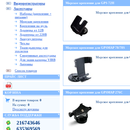
Морское крепление для GPS 72H
Видеорегистраторы
Аксессуары
Морское крепление для
Наборы (крепление +
питание)
Морские крепления
Крепления на руль
Адаперы от 12В
Адаптеры от 220В
Аккумуляторы
Чехлы
Трансдьюсеры для
Морское крепление для GPSMAP 78/78S
эхолотов
Спортивные аксессуары
Морское крепление для
Для экшн-камеры VIRB
Антенны
Список товаров
ПРАЙС ЛИСТ
Морское крепление для GPSMAP 276C
КОРЗИНА
В корзине товаров:
0
Морское крепление дл
На сумму:
0
Просмотр корзины
СЛУЖБА ПОДДЕРЖКИ
216743646
635369569