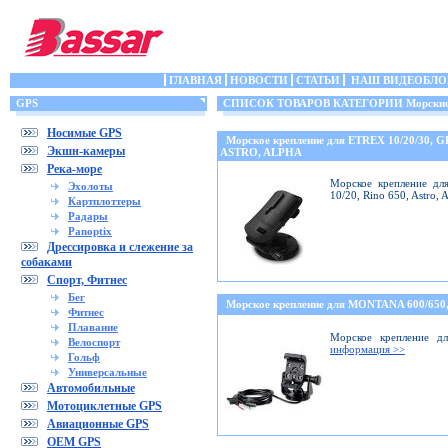
ГЛАВНАЯ
НОВОСТИ
СТАТЬИ
НАШ ВИДЕОБЛО
GPS
СПИСОК ТОВАРОВ КАТЕГОРИИ Морские 
Носимые GPS
Морское крепление для ETREX 10/20/30, 
Экшн-камеры
ASTRO, ALPHA
Река-море
Морское крепление дл
Эхолоты
10/20, Rino 650, Astro,
Картплоттеры
Радары
Panoptix
Дрессировка и слежение за
собаками
Спорт, Фитнес
Бег
Морское крепление для MONTANA 600/6
Фитнес
Плавание
Морское крепление дл
Велоспорт
информация >>
Гольф
Универсальные
Автомобильные
Мотоциклетные GPS
Авиационные GPS
OEM GPS