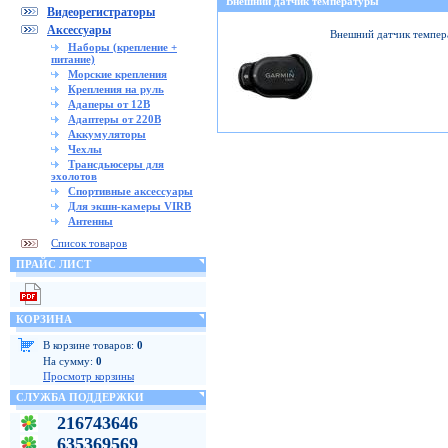
Внешний датчик температуры
Видеорегистраторы
Аксессуары
Внешний датчик темпер
Наборы (крепление +
питание)
Морские крепления
Крепления на руль
Адаперы от 12В
Адаптеры от 220В
Аккумуляторы
Чехлы
Трансдьюсеры для
эхолотов
Спортивные аксессуары
Для экшн-камеры VIRB
Антенны
Список товаров
ПРАЙС ЛИСТ
КОРЗИНА
В корзине товаров:
0
На сумму:
0
Просмотр корзины
СЛУЖБА ПОДДЕРЖКИ
216743646
635369569