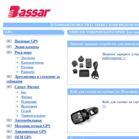
ГЛАВНАЯ
НОВОСТИ
СТАТЬИ
НАШ ВИДЕОБЛО
GPS
СПИСОК ТОВАРОВ КАТЕГОРИИ Для экшн
Носимые GPS
Вншенее зарядное устройство для аккумуля
Экшн-камеры
Река-море
Вншенее зарядное устр
Эхолоты
информация >>
Картплоттеры
Радары
Panoptix
Дрессировка и слежение за
собаками
Спорт, Фитнес
Кейс для съемки на глубине (до 50 метров)
Бег
Фитнес
Плавание
Кейс для съемки на глу
>>
Велоспорт
Гольф
Универсальные
Автомобильные
Мотоциклетные GPS
Авиационные GPS
OEM GPS