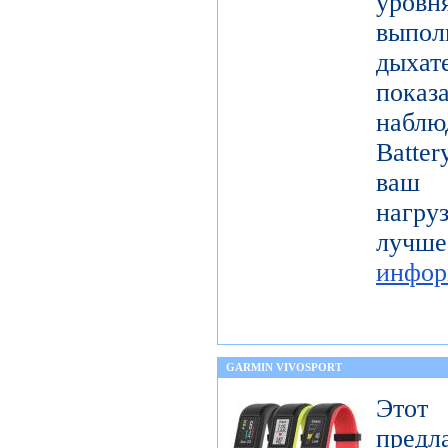
уровн
выпо
дыха
показ
наблю
Batter
ваш 
нагру
лучш
инфор
GARMIN VIVOSPORT
Этот
предл