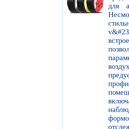
для а
Несм
сти
v&#2
встр
позво
парам
воз
пред
профи
поме
вклю
набл
форм
отсле