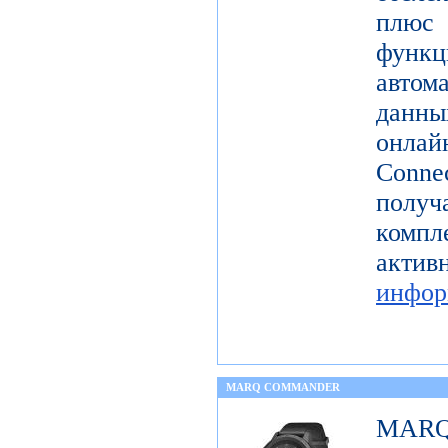
плюс
функ
авто
данн
онла
Conne
полу
комп
акт
инфор
MARQ COMMANDER
MAR