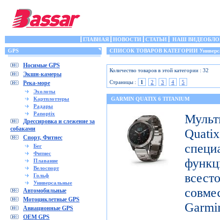
ГЛАВНАЯ
НОВОСТИ
СТАТЬИ
НАШ ВИДЕОБЛО
GPS
СПИСОК ТОВАРОВ КАТЕГОРИИ Универс
Носимые GPS
Количество товаров в этой категории : 32
Экшн-камеры
Страницы :
1
2
3
4
5
Река-море
Эхолоты
Картплоттеры
GARMIN QUATIX 6 TITANIUM
Радары
Panoptix
Муль
Дрессировка и слежение за
собаками
Qua
Спорт, Фитнес
специ
Бег
Фитнес
функ
Плавание
Велоспорт
все
Гольф
Универсальные
совме
Автомобильные
Мотоциклетные GPS
Gar
Авиационные GPS
OEM GPS