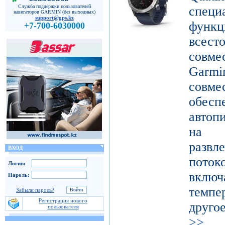
Служба поддержки пользователей
специ
навигаторов GARMIN (без выходных)
support@gps.kz
функ
+7-700-6030000
все
совме
Gar
совме
обес
автоп
на п
развл
ВХОД
поток
Логин:
включ
Пароль:
темпе
Забыли пароль?
Регистрация нового
друго
пользователя
>>