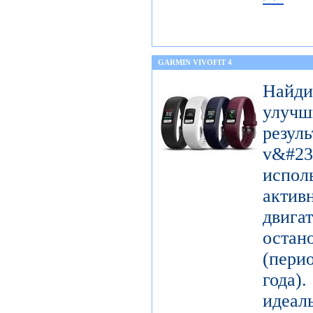
GARMIN VIVOFIT 4
Найди
улуч
рез
v&#237
исп
акти
двигат
оста
(пери
года)
идеа