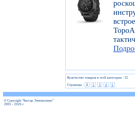
роск
инст
вст
Top
такт
Подро
Количество товаров в этой категории : 32
Страницы :
1
2
3
4
5
© Copyright "Бассар Электроникс"
2005 - 2026 г.