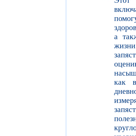
Этот
вклю
помо
здоро
а так
жизн
запя
оцен
насыщ
как 
днев
измер
запяс
поле
кругл