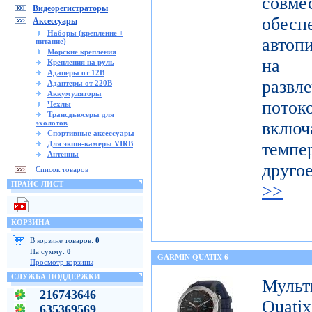
совме
Видеорегистраторы
обес
Аксессуары
Наборы (крепление +
автоп
питание)
Морские крепления
на п
Крепления на руль
Адаперы от 12В
развл
Адаптеры от 220В
Аккумуляторы
поток
Чехлы
Трансдьюсеры для
эхолотов
включ
Спортивные аксессуары
Для экшн-камеры VIRB
темпе
Антенны
друго
Список товаров
ПРАЙС ЛИСТ
>>
КОРЗИНА
В корзине товаров:
0
На сумму:
0
GARMIN QUATIX 6
Просмотр корзины
СЛУЖБА ПОДДЕРЖКИ
Муль
216743646
Qua
635369569