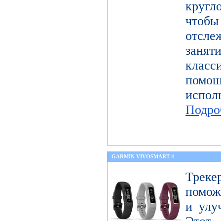
круг
чтобы
отсл
заня
клас
пом
испол
Подро
GARMIN VIVOSMART 4
Треке
помож
и улу