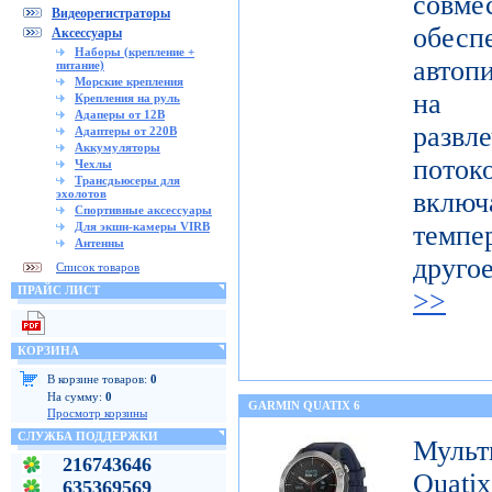
совме
Видеорегистраторы
обес
Аксессуары
Наборы (крепление +
автоп
питание)
Морские крепления
на п
Крепления на руль
Адаперы от 12В
развл
Адаптеры от 220В
Аккумуляторы
поток
Чехлы
Трансдьюсеры для
эхолотов
включ
Спортивные аксессуары
Для экшн-камеры VIRB
темпе
Антенны
друго
Список товаров
ПРАЙС ЛИСТ
>>
КОРЗИНА
В корзине товаров:
0
На сумму:
0
GARMIN QUATIX 6
Просмотр корзины
СЛУЖБА ПОДДЕРЖКИ
Муль
216743646
Qua
635369569