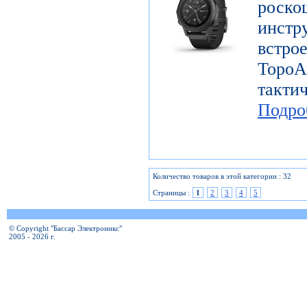
роск
инст
вст
Top
такт
Подро
Количество товаров в этой категории : 32
Страницы :
1
2
3
4
5
© Copyright "Бассар Электроникс"
2005 - 2026 г.