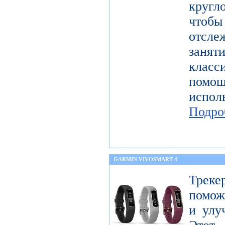
круг
чтобы
отсл
заня
клас
пом
испол
Подро
GARMIN VIVOSMART 4
Треке
помож
и улу