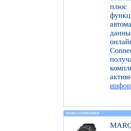
плюс
функ
авто
данн
онла
Conne
полу
комп
акт
инфор
MARQ COMMANDER
MAR