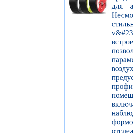
для а
Несм
сти
v&#2
встр
позво
парам
воз
пред
профи
поме
вклю
набл
форм
отсле