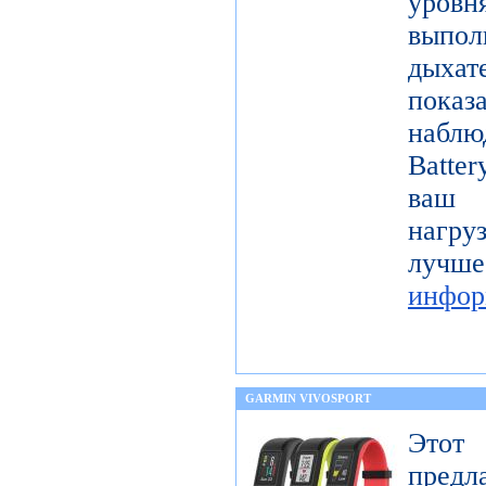
уровн
выпо
дыха
показ
наблю
Batter
ваш 
нагру
лучш
инфор
GARMIN VIVOSPORT
Этот
предл