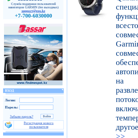
Служба поддержки пользователей
специ
навигаторов GARMIN (без выходных)
support@gps.kz
функ
+7-700-6030000
все
совме
Gar
совме
обес
автоп
на п
развл
ВХОД
поток
Логин:
включ
Пароль:
темпе
Забыли пароль?
Регистрация нового
друго
пользователя
>>