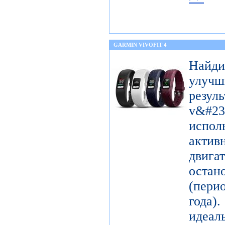
GARMIN VIVOFIT 4
Найди
улуч
рез
v&#237
исп
акти
двигат
оста
(пери
года)
идеа