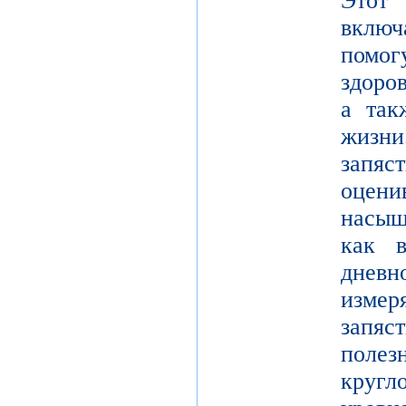
Этот
вклю
помо
здоро
а так
жизн
запя
оцен
насыщ
как 
днев
измер
запяс
поле
кругл