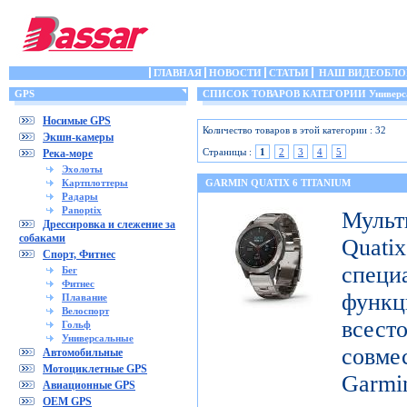
ГЛАВНАЯ
НОВОСТИ
СТАТЬИ
НАШ ВИДЕОБЛО
GPS
СПИСОК ТОВАРОВ КАТЕГОРИИ Универс
Носимые GPS
Количество товаров в этой категории : 32
Экшн-камеры
Страницы :
1
2
3
4
5
Река-море
Эхолоты
Картплоттеры
GARMIN QUATIX 6 TITANIUM
Радары
Panoptix
Муль
Дрессировка и слежение за
собаками
Qua
Спорт, Фитнес
специ
Бег
Фитнес
функ
Плавание
Велоспорт
все
Гольф
Универсальные
совме
Автомобильные
Мотоциклетные GPS
Gar
Авиационные GPS
OEM GPS