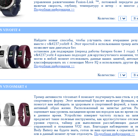
управления развлечениями Fusion-Link ™, потоковой передачи д
включая скорость, глубину, температуру и ветер - и многое д
Подробная информация >>
Количество:
 VIVOFIT 4
Найдите новые способы, чтобы улучшить свои вчерашние резул
вместе с v&#237;vofit® 4. Этот простой в использовании трекер акт
позволяет вам двигаться без
остановок для подзарядки (период работы батареи более 1 года).
v&#237;vofit 4 идеально подходит для круглосуточного ношения, ч
могли в любой момент отслеживать данные ваших занятий, автома
классифицировать их с помощью Move IQ и использовать другие ф
Подробная информация >>
Количество:
N VIVOSMART 4
Трекер активности vivosmart 4 поможет подчеркнуть ваш стиль и у
спортивную форму. Этот компактный браслет включает функции, 
помогут вам наблюдать за здоровьем и спортивной формой, а такж
активный образ жизни. Расположенный на запястье датчик Pu
оценивает ваш уровень насыщения крови кислородом как во время сна
в дневное время. Устройство измеряет частоту пульса на запя
предлагает такие полезные инструменты, как круглосуточное отсле
уровня стресса, таймер для выполнения расслабляющих дыхат
упражнений и показания VO2 max. Благодаря наблюдению за эн
Body Battery вы будете знать, готов ли ваш организм к серьезной н
или в данный момент лучше отдохнуть.
Подробная информация >>