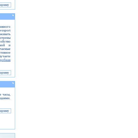
ивного
vosport
живать
отрены
ойство
рмой и
ючаемые
ртивное
учаете
робная
 часы,
кциями.