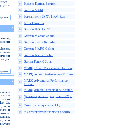
анных -
Instinct Tactical Edition
ругое.
Garmin MARQ
Forerunner 735 XT HRM-Run
Fenix Chronos
Garmin INSTINCT
Garmin Vivomove HR
ьтаты,
ивности
Garmin quatix 6x Solar
 Модель
Garmin MARQ Golfer
тобы вы
Garmin Instinct Solar
тически
ункции.
Garmn Fenix 6 Solar
MARQ Driver Performance Edition
MARQ Aviator Performance Edition
MARQ Adventurer Performance
Edition
MARQ Athlete Performance Edition
лучшить
которые
Детский фитнес трекер vivofit® jr.
е вести
3
lse Ox
Стильные смарт-часы Lily
, так и
стье и
Мультиспортивные часы Enduro
живание
ельных
ергией
агрузке