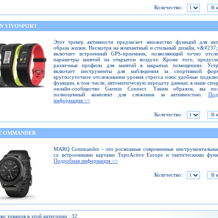
Количество:
N VIVOSPORT
Этот трекер активности предлагает множество функций для акт
образа жизни. Несмотря на компактный и стильный дизайн, v&#237;
включает встроенный GPS-приемник, позволяющий точно отсле
параметры занятий на открытом воздухе. Кроме того, предусм
различные профили для занятий в закрытых помещениях. Устр
включает инструменты для наблюдения за спортивной фо
круглосуточное отслеживание уровня стресса плюс удобные подкл
функции, в том числе, автоматическую передачу данных в наше спо
онлайн-сообщество Garmin Connect. Таким образом, вы пол
полноценный комплект для слежения за активностью.
Под
информация >>
Количество:
 COMMANDER
MARQ Commander - это роскошные современные инструментальные
со встроенными картами TopoActive Europe и тактическими фун
Подробная информация >>
Количество:
во товаров в этой категории : 32