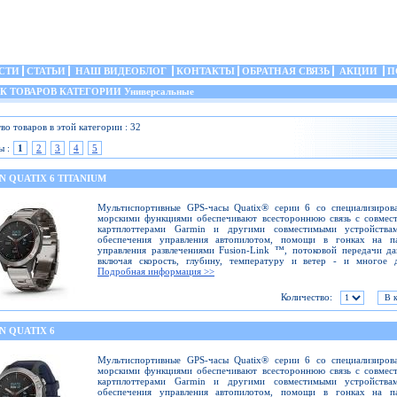
СТИ
СТАТЬИ
НАШ ВИДЕОБЛОГ
КОНТАКТЫ
ОБРАТНАЯ СВЯЗЬ
АКЦИИ
П
 ТОВАРОВ КАТЕГОРИИ Универсальные
во товаров в этой категории : 32
ы :
1
2
3
4
5
 QUATIX 6 TITANIUM
Мультиспортивные GPS-часы Quatix® серии 6 со специализиров
морскими функциями обеспечивают всестороннюю связь с совмес
картплоттерами Garmin и другими совместимыми устройства
обеспечения управления автопилотом, помощи в гонках на па
управления развлечениями Fusion-Link ™, потоковой передачи д
включая скорость, глубину, температуру и ветер - и многое д
Подробная информация >>
Количество:
N QUATIX 6
Мультиспортивные GPS-часы Quatix® серии 6 со специализиров
морскими функциями обеспечивают всестороннюю связь с совмес
картплоттерами Garmin и другими совместимыми устройства
обеспечения управления автопилотом, помощи в гонках на па