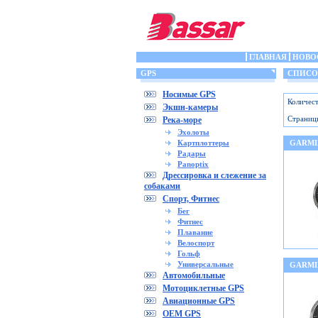
ГЛАВНАЯ
НОВО
GPS
СПИСОК
Носимые GPS
Количест
Экшн-камеры
Страниц
Река-море
Эхолоты
Картплоттеры
GARMIN
Радары
Panoptix
Дрессировка и слежение за
собаками
Спорт, Фитнес
Бег
Фитнес
Плавание
Велоспорт
Гольф
Универсальные
GARMI
Автомобильные
Мотоциклетные GPS
Авиационные GPS
OEM GPS