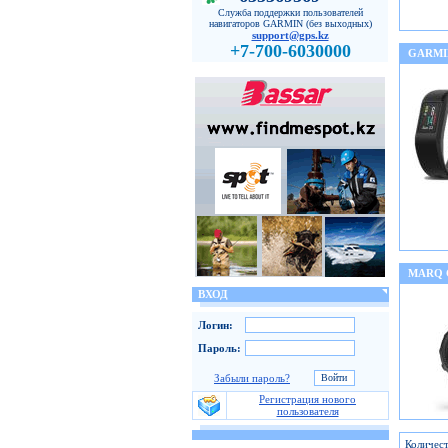
Служба поддержки пользователей
навигаторов GARMIN (без выходных)
support@gps.kz
+7-700-6030000
GARMI
MARQ
ВХОД
Логин:
Пароль:
Забыли пароль?
Регистрация нового
пользователя
Количест