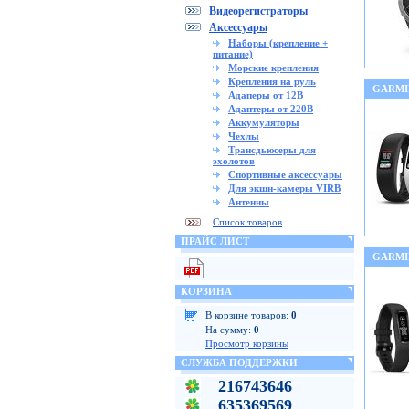
Видеорегистраторы
Аксессуары
Наборы (крепление +
питание)
Морские крепления
Крепления на руль
GARMIN
Адаперы от 12В
Адаптеры от 220В
Аккумуляторы
Чехлы
Трансдьюсеры для
эхолотов
Спортивные аксессуары
Для экшн-камеры VIRB
Антенны
Список товаров
ПРАЙС ЛИСТ
GARMI
КОРЗИНА
В корзине товаров:
0
На сумму:
0
Просмотр корзины
СЛУЖБА ПОДДЕРЖКИ
216743646
635369569