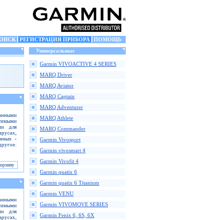
ОИСК
РЕГИСТРАЦИЯ ПРИБОРА
ПОМОЩЬ
Универсальные
Garmin VIVOACTIVE 4 SERIES
MARQ Driver
MARQ Aviator
MARQ Captain
MARQ Adventurer
анными
MARQ Athlete
тимыми
ми для
MARQ Commander
русах,
анных -
Garmin Vivosport
ругое.
Garmin vivosmart 4
Garmin Vivofit 4
Garmin quatix 6
Garmin quatix 6 Titanium
Garmin VENU
анными
Garmin VIVOMOVE SERIES
тимыми
ми для
Garmin Fenix 6, 6S, 6X
русах,