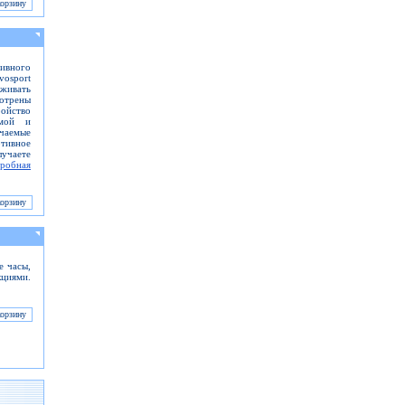
ивного
vosport
живать
отрены
ойство
рмой и
ючаемые
ртивное
учаете
робная
 часы,
кциями.