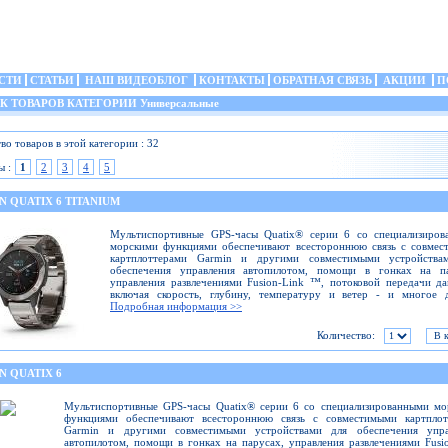
СТИ
СТАТЬИ
НАШ ВИДЕОБЛОГ
КОНТАКТЫ
ОБРАТНАЯ СВЯЗЬ
АКЦИИ
П
 ТОВАРОВ КАТЕГОРИИ Универсальные
во товаров в этой категории : 32
ы :
1
2
3
4
5
 QUATIX 6 TITANIUM
Мультиспортивные GPS-часы Quatix® серии 6 со специализиров
морскими функциями обеспечивают всестороннюю связь с совмес
картплоттерами Garmin и другими совместимыми устройства
обеспечения управления автопилотом, помощи в гонках на па
управления развлечениями Fusion-Link ™, потоковой передачи д
включая скорость, глубину, температуру и ветер - и многое д
Подробная информация >>
Количество:
N QUATIX 6
Мультиспортивные GPS-часы Quatix® серии 6 со специализированными мо
функциями обеспечивают всестороннюю связь с совместимыми картплот
Garmin и другими совместимыми устройствами для обеспечения упра
автопилотом, помощи в гонках на парусах, управления развлечениями Fusi