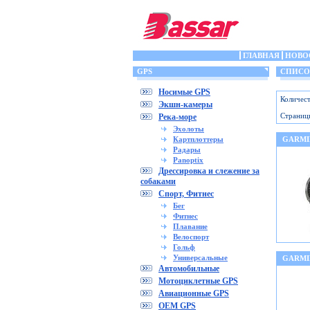
ГЛАВНАЯ
НОВО
GPS
СПИСОК
Носимые GPS
Количест
Экшн-камеры
Страниц
Река-море
Эхолоты
Картплоттеры
GARMIN
Радары
Panoptix
Дрессировка и слежение за
собаками
Спорт, Фитнес
Бег
Фитнес
Плавание
Велоспорт
Гольф
Универсальные
GARMI
Автомобильные
Мотоциклетные GPS
Авиационные GPS
OEM GPS