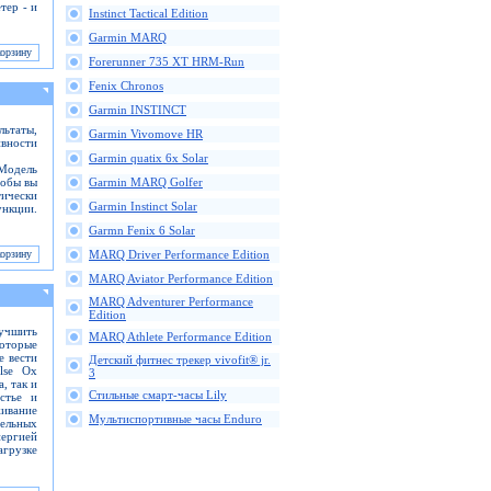
тер - и
Instinct Tactical Edition
Garmin MARQ
Forerunner 735 XT HRM-Run
Fenix Chronos
Garmin INSTINCT
ьтаты,
Garmin Vivomove HR
ивности
Garmin quatix 6x Solar
 Модель
тобы вы
Garmin MARQ Golfer
тически
Garmin Instinct Solar
ункции.
Garmn Fenix 6 Solar
MARQ Driver Performance Edition
MARQ Aviator Performance Edition
MARQ Adventurer Performance
Edition
лучшить
MARQ Athlete Performance Edition
которые
е вести
Детский фитнес трекер vivofit® jr.
lse Ox
3
, так и
Стильные смарт-часы Lily
стье и
живание
Мультиспортивные часы Enduro
ельных
ергией
агрузке