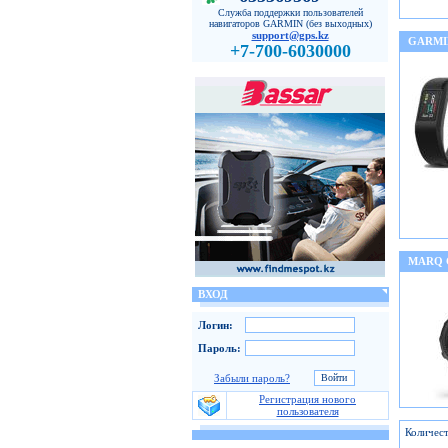
Служба поддержки пользователей
навигаторов GARMIN (без выходных)
support@gps.kz
GARMI
+7-700-6030000
MARQ
ВХОД
Логин:
Пароль:
Забыли пароль?
Регистрация нового
пользователя
Количест