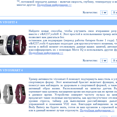
™, потоковой передачи данных - включая скорость, глубину, температуру и ве
многое другое.
Подробная информация >>
Количество:
 VIVOFIT 4
Найдите новые способы, чтобы улучшить свои вчерашние резул
вместе с v&#237;vofit® 4. Этот простой в использовании трекер акт
позволяет вам двигаться без
остановок для подзарядки (период работы батареи более 1 года).
v&#237;vofit 4 идеально подходит для круглосуточного ношения, ч
могли в любой момент отслеживать данные ваших занятий, автома
классифицировать их с помощью Move IQ и использовать другие ф
Подробная информация >>
Количество:
N VIVOSMART 4
Трекер активности vivosmart 4 поможет подчеркнуть ваш стиль и у
спортивную форму. Этот компактный браслет включает функции, 
помогут вам наблюдать за здоровьем и спортивной формой, а такж
активный образ жизни. Расположенный на запястье датчик Pu
оценивает ваш уровень насыщения крови кислородом как во время сна
в дневное время. Устройство измеряет частоту пульса на запя
предлагает такие полезные инструменты, как круглосуточное отсле
уровня стресса, таймер для выполнения расслабляющих дыхат
упражнений и показания VO2 max. Благодаря наблюдению за эн
Body Battery вы будете знать, готов ли ваш организм к серьезной н
или в данный момент лучше отдохнуть.
Подробная информация >>