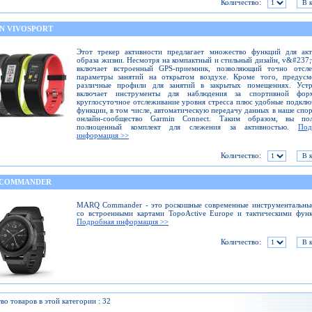
Количество:
N VIVOSPORT
Этот трекер активности предлагает множество функций для акт
образа жизни. Несмотря на компактный и стильный дизайн, v&#237;
включает встроенный GPS-приемник, позволяющий точно отсле
параметры занятий на открытом воздухе. Кроме того, предусм
различные профили для занятий в закрытых помещениях. Устр
включает инструменты для наблюдения за спортивной фо
круглосуточное отслеживание уровня стресса плюс удобные подкл
функции, в том числе, автоматическую передачу данных в наше спо
онлайн-сообщество Garmin Connect. Таким образом, вы пол
полноценный комплект для слежения за активностью.
Под
информация >>
Количество:
 COMMANDER
MARQ Commander - это роскошные современные инструментальные
со встроенными картами TopoActive Europe и тактическими фун
Подробная информация >>
Количество:
во товаров в этой категории : 32