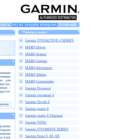
ОИСК
РЕГИСТРАЦИЯ ПРИБОРА
ПОМОЩЬ
Универсальные
Garmin VIVOACTIVE 4 SERIES
MARQ Driver
MARQ Aviator
MARQ Captain
MARQ Adventurer
анными
MARQ Athlete
тимыми
ми для
MARQ Commander
русах,
анных -
Garmin Vivosport
ругое.
Garmin vivosmart 4
Garmin Vivofit 4
Garmin quatix 6
Garmin quatix 6 Titanium
Garmin VENU
рскими
Garmin VIVOMOVE SERIES
терами
вления
Garmin Fenix 6, 6S, 6X
on-Link