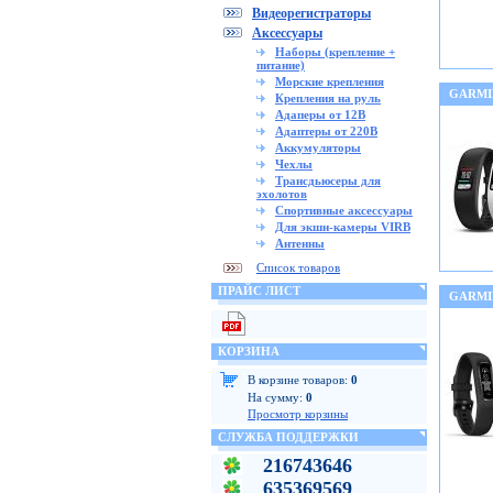
Видеорегистраторы
Аксессуары
Наборы (крепление +
питание)
Морские крепления
GARMIN
Крепления на руль
Адаперы от 12В
Адаптеры от 220В
Аккумуляторы
Чехлы
Трансдьюсеры для
эхолотов
Спортивные аксессуары
Для экшн-камеры VIRB
Антенны
Список товаров
ПРАЙС ЛИСТ
GARMI
КОРЗИНА
В корзине товаров:
0
На сумму:
0
Просмотр корзины
СЛУЖБА ПОДДЕРЖКИ
216743646
635369569